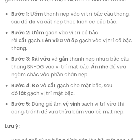
Bước 1:
Ướm
thanh nẹp vào vị trí bậc cầu thang,
sau đó
đo
và
cắt
nẹp theo kích cỡ của bậc.
Bước 2:
Ướm
gạch vào vị trí cổ bậc
rồi
cắt
gạch.
Lên vữa
và
ốp
gạch vào vị trí cổ bậc
thang.
Bước 3:
Rải vữa
và
gắn
thanh nẹp nhựa bậc cầu
thang SN-DG vào vị trí mặt bậc.
Ấn nhẹ
để vữa
ngàm chắc vào phần chân nẹp.
Bước 4:
Đo
và
cắt
gạch cho mặt bậc, sau
đó
lát
gạch vị trí mặt bậc.
Bước 5:
Dùng giẻ ẩm
vệ sinh
sạch vị trí vừa thi
công, tránh để vữa thừa bám vào bề mặt nẹp.
Lưu ý: