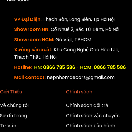
VP Đại Diện:
Thạch Bàn, Long Biên, Tp Hà Nội
Showroom HN:
Cổ Nhuế 2, Bắc Từ Liêm, Hà Nội
Showroom HCM:
Gò Vấp, TPHCM
Xưởng sản xuất:
Khu Công Nghệ Cao Hòa Lạc,
Thạch Thất, Hà Nội
Hotline
:
HN: 0866 785 586
-
HCM: 0866 785 586
Mail contact:
nepnhomdecors@gmail.com
Giới Thiệu
Chính sách
Về chúng tôi
Chính sách đổi trả
Sơ đồ trang
Chính sách vận chuyển
Tư Vấn
Chính sách bảo hành