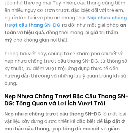
tòa nhà thương mại. Tuy nhiên, cầu thang cũng tiềm
ẩn nhiều nguy cơ trơn trượt, đặc biệt đối với trẻ em,
người lớn tuổi và phụ nữ mang thai.
Nẹp nhựa chống
trượt cầu thang SN-DG
ra đời như một giải pháp
an
toàn
và
hiệu quả
, đồng thời mang lại
giá trị thẩm
mỹ
cho không gian nội thất.
Trong bài viết này, chúng ta sẽ khám phá chi tiết về
nẹp nhựa chống trượt cầu thang SN-DG, từ thông số
kỹ thuật, ưu điểm vượt trội, ứng dụng thực tế đến
hướng dẫn thi công và những lưu ý quan trọng khi sử
dụng.
Nẹp Nhựa Chống Trượt Bậc Cầu Thang SN-
DG: Tổng Quan và Lợi Ích Vượt Trội
Nẹp nhựa chống trượt cầu thang SN-DG
là một loại
vật liệu xây dựng được thiết kế đặc biệt để
lắp đặt ở
mũi bậc cầu thang
, giúp
tăng độ ma sát
và
giảm