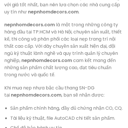
với giá tốt nhất, bạn nên lựa chọn các nhà cung cấp
uy tín như
nepnhomdecors.com
.
nepnhomdecors.com
là một trong những công ty
hàng đầu tại TP.HCM và Hà Nội, chuyên sản xuất, thiết
kế, thi công và phân phối các loại nẹp trang trí nội
thất cao cấp. Với dây chuyền sản xuất hiện đại, đội
ngũ kỹ thuật lành nghề và quy trình quản lý chuyên
nghiệp,
nepnhomdecors.com
cam kết mang đến
những sản phẩm chất lượng cao, đạt tiêu chuẩn
trong nước và quốc tế.
Khi mua nẹp nhựa bậc cầu thang SN-DG
tại
nepnhomdecors.com
, bạn sẽ nhận được:
Sản phẩm chính hãng, đầy đủ chứng nhận CO, CQ.
Tài liệu kỹ thuật, file AutoCAD chi tiết sản phẩm.
Chế độ bảo hành uy tín.