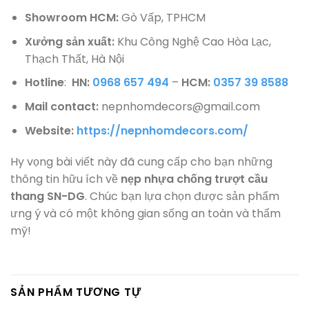
Showroom HCM:
Gò Vấp, TPHCM
Xưởng sản xuất:
Khu Công Nghệ Cao Hòa Lạc,
Thạch Thất, Hà Nội
Hotline
:
HN:
0968 657 494
–
HCM:
0357 39 8588
Mail contact:
nepnhomdecors@gmail.com
Website:
https://nepnhomdecors.com/
Hy vọng bài viết này đã cung cấp cho bạn những
thông tin hữu ích về
nẹp nhựa chống trượt cầu
thang SN-DG
. Chúc bạn lựa chọn được sản phẩm
ưng ý và có một không gian sống an toàn và thẩm
mỹ!
SẢN PHẨM TƯƠNG TỰ