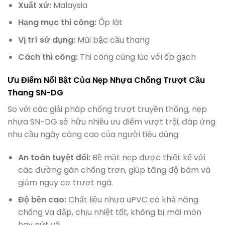
Xuất xứ:
Malaysia
Hạng mục thi công:
Ốp lát
Vị trí sử dụng:
Mũi bậc cầu thang
Cách thi công:
Thi công cùng lúc với ốp gạch
Ưu Điểm Nổi Bật Của Nẹp Nhựa Chống Trượt Cầu
Thang SN-DG
So với các giải pháp chống trượt truyền thống, nẹp
nhựa SN-DG sở hữu nhiều ưu điểm vượt trội, đáp ứng
nhu cầu ngày càng cao của người tiêu dùng:
An toàn tuyệt đối:
Bề mặt nẹp được thiết kế với
các đường gân chống trơn, giúp tăng độ bám và
giảm nguy cơ trượt ngã.
Độ bền cao:
Chất liệu nhựa uPVC có khả năng
chống va đập, chịu nhiệt tốt, không bị mài mòn
hay nứt vỡ.