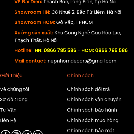
VP Đại Diện:
Thạch Bàn, Long Biên, Tp Hà Nội
Showroom HN:
Cổ Nhuế 2, Bắc Từ Liêm, Hà Nội
Showroom HCM:
Gò Vấp, TPHCM
Xưởng sản xuất:
Khu Công Nghệ Cao Hòa Lạc,
Thạch Thất, Hà Nội
Hotline
:
HN: 0866 785 586
-
HCM: 0866 785 586
Mail contact:
nepnhomdecors@gmail.com
Giới Thiệu
Chính sách
Về chúng tôi
Chính sách đổi trả
Sơ đồ trang
Chính sách vận chuyển
Tư Vấn
Chính sách bảo hành
Liên Hệ
Chính sách mua hàng
Chính sách bảo mật