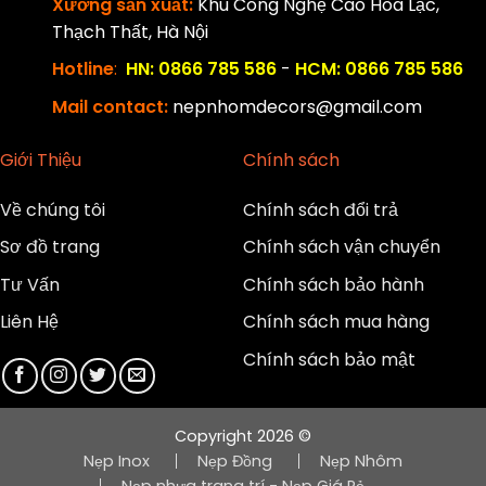
Xưởng sản xuất:
Khu Công Nghệ Cao Hòa Lạc,
Thạch Thất, Hà Nội
Hotline
:
HN: 0866 785 586
-
HCM: 0866 785 586
Mail contact:
nepnhomdecors@gmail.com
Giới Thiệu
Chính sách
Về chúng tôi
Chính sách đổi trả
Sơ đồ trang
Chính sách vận chuyển
Tư Vấn
Chính sách bảo hành
Liên Hệ
Chính sách mua hàng
Chính sách bảo mật
Copyright 2026 ©
Nẹp Inox
Nẹp Đồng
Nẹp Nhôm