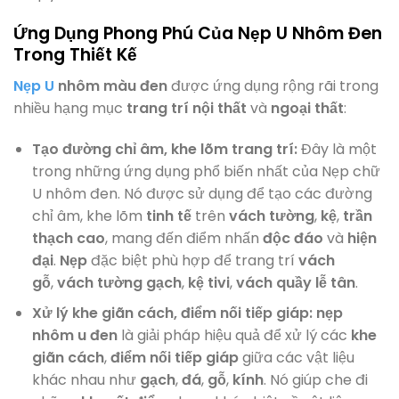
Ứng Dụng Phong Phú Của Nẹp U Nhôm Đen
Trong Thiết Kế
Nẹp U
nhôm màu đen
được ứng dụng rộng rãi trong
nhiều hạng mục
trang trí nội thất
và
ngoại thất
:
Tạo đường chỉ âm, khe lõm trang trí:
Đây là một
trong những ứng dụng phổ biến nhất của Nẹp chữ
U nhôm đen. Nó được sử dụng để tạo các đường
chỉ âm, khe lõm
tinh tế
trên
vách tường
,
kệ
,
trần
thạch cao
, mang đến điểm nhấn
độc đáo
và
hiện
đại
.
Nẹp
đặc biệt phù hợp để trang trí
vách
gỗ
,
vách tường gạch
,
kệ tivi
,
vách quầy lễ tân
.
Xử lý khe giãn cách, điểm nối tiếp giáp:
nẹp
nhôm u đen
là giải pháp hiệu quả để xử lý các
khe
giãn cách
,
điểm nối tiếp giáp
giữa các vật liệu
khác nhau như
gạch
,
đá
,
gỗ
,
kính
. Nó giúp che đi