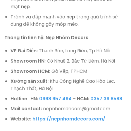
mặt
nẹp
.
Tránh va đập mạnh vào
nẹp
trong quá trình sử
dụng để không gây móp méo.
Thông tin liên hệ: Nẹp Nhôm Decors
VP Đại Diện:
Thạch Bàn, Long Biên, Tp Hà Nội
Showroom HN:
Cổ Nhuế 2, Bắc Từ Liêm, Hà Nội
Showroom HCM:
Gò Vấp, TPHCM
Xưởng sản xuất:
Khu Công Nghệ Cao Hòa Lạc,
Thạch Thất, Hà Nội
Hotline
:
HN:
0968 657 494
–
HCM:
0357 39 8588
Mail contact:
nepnhomdecors@gmail.com
Website:
https://nepnhomdecors.com/