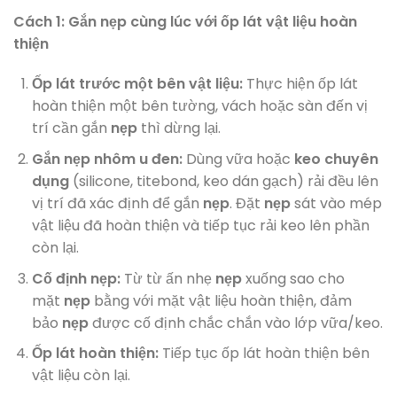
Cách 1: Gắn nẹp cùng lúc với ốp lát vật liệu hoàn
thiện
Ốp lát trước một bên vật liệu:
Thực hiện ốp lát
hoàn thiện một bên tường, vách hoặc sàn đến vị
trí cần gắn
nẹp
thì dừng lại.
Gắn nẹp nhôm u đen:
Dùng vữa hoặc
keo chuyên
dụng
(silicone, titebond, keo dán gạch) rải đều lên
vị trí đã xác định để gắn
nẹp
. Đặt
nẹp
sát vào mép
vật liệu đã hoàn thiện và tiếp tục rải keo lên phần
còn lại.
Cố định nẹp:
Từ từ ấn nhẹ
nẹp
xuống sao cho
mặt
nẹp
bằng với mặt vật liệu hoàn thiện, đảm
bảo
nẹp
được cố định chắc chắn vào lớp vữa/keo.
Ốp lát hoàn thiện:
Tiếp tục ốp lát hoàn thiện bên
vật liệu còn lại.