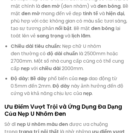
mặt chính là
đen mờ
(đen nhám) và
đen bóng
. Bề
mặt
đen mờ
mang đến vẻ đẹp
tinh tế
và
hiện đại
,
phù hợp với các không gian có màu sắc tươi sáng,
tạo sự tương phản
nổi bật
. Bề mặt
đen bóng
lại
toát lên vẻ
sang trọng
và
lịch lãm
.
Chiều dài tiêu chuẩn:
Nẹp chữ U nhôm
đen thường có
độ dài chuẩn
là 2500mm hoặc
2700mm. Một số nhà cung cấp cũng có thể cung
cấp
nẹp
với
chiều dài
2000mm.
Độ dày:
Bề dày
phổ biến của
nẹp
dao động từ
0.5mm đến 2mm.
Độ dày
này ảnh hưởng đến độ
cứng và khả năng chịu lực của
nẹp
.
Ưu Điểm Vượt Trội và Ứng Dụng Đa Dạng
Của Nẹp U Nhôm Đen
Sở dĩ
nẹp U nhôm màu đen
được ưa chuộng
trong
trang trí nội thất
là nhờ những
ưu điểm
vượt