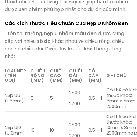
thuật
chi tiết của từng loại
nẹp
sẽ giúp bạn lựa chọn
được sản phẩm phù hợp nhất cho dự án của mình.
Các Kích Thước Tiêu Chuẩn Của Nẹp U Nhôm Đen
Trên thị trường,
nẹp U nhôm màu đen
được cung
cấp với nhiều
số đo
khác nhau về chiều rộng, chiều
cao và chiều dài. Dưới đây là các
khổ
thông dụng
nhất:
LOẠI NẸP
CHIỀU
CHIỀU
CHIỀU
ĐỘ
(TÊN
RỘNG
CAO
DÀI
DÀY
GHI CHÚ
GỌI)
(MM)
(MM)
(MM)
(MM)
Có thể có kíc
2500
Nẹp U5
thước khác:
5
5
–
0.5 – 1
(U5mm)
5mm x 5mm 
2700
2000mm
Có thể có kíc
thước khác:
2500
Nẹp U10
10mm x 8mm 
10
10
–
0.5 – 1
(U10mm)
2000mm hoặ
2700