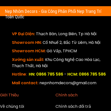
Nẹp Nhôm Decors - Gia Công Phân Phối Nẹp Trang Trí
Toàn Quốc
VP Đại Diện:
Thạch Bàn, Long Biên, Tp Hà Nội
Showroom HN:
Cổ Nhuế 2, Bắc Từ Liêm, Hà Nội
Showroom HCM:
Gò Vấp, TPHCM
Xưởng sản xuất:
Khu Công Nghệ Cao Hòa Lạc,
Thạch Thất, Hà Nội
Hotline
:
HN: 0866 785 586
-
HCM: 0866 785 586
Mail contact:
nepnhomdecors@gmail.com
Giới Thiệu
Chính sách
Về chúng tôi
Chính sách đổi trả