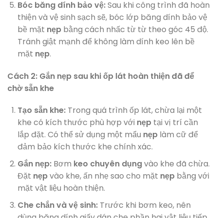
Bóc băng dính bảo vệ:
Sau khi công trình đã hoàn
thiện và vệ sinh sạch sẽ, bóc lớp băng dính bảo vệ
bề mặt
nẹp
bằng cách nhấc từ từ theo góc 45 độ.
Tránh giật mạnh để không làm dính keo lên bề
mặt
nẹp
.
Cách 2: Gắn nẹp sau khi ốp lát hoàn thiện đã để
chờ sẵn khe
Tạo sẵn khe:
Trong quá trình ốp lát, chừa lại một
khe có kích thước phù hợp với
nẹp
tại vị trí cần
lắp đặt. Có thể sử dụng một mẩu
nẹp
làm cữ để
đảm bảo kích thước khe chính xác.
Gắn nẹp:
Bơm
keo chuyên dụng
vào khe đã chừa.
Đặt
nẹp
vào khe, ấn nhẹ sao cho mặt
nẹp
bằng với
mặt vật liệu hoàn thiện.
Che chắn và vệ sinh:
Trước khi bơm keo, nên
dùng băng dính giấy dán che phần hai vật liệu tiếp