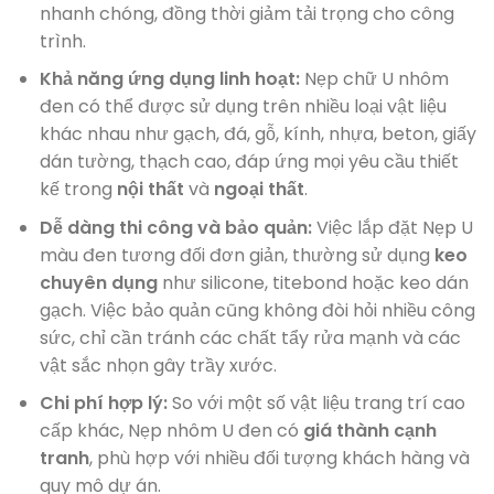
nhanh chóng, đồng thời giảm tải trọng cho công
trình.
Khả năng ứng dụng linh hoạt:
Nẹp chữ U nhôm
đen có thể được sử dụng trên nhiều loại vật liệu
khác nhau như gạch, đá, gỗ, kính, nhựa, beton, giấy
dán tường, thạch cao, đáp ứng mọi yêu cầu thiết
kế trong
nội thất
và
ngoại thất
.
Dễ dàng thi công và bảo quản:
Việc lắp đặt Nẹp U
màu đen tương đối đơn giản, thường sử dụng
keo
chuyên dụng
như silicone, titebond hoặc keo dán
gạch. Việc bảo quản cũng không đòi hỏi nhiều công
sức, chỉ cần tránh các chất tẩy rửa mạnh và các
vật sắc nhọn gây trầy xước.
Chi phí hợp lý:
So với một số vật liệu trang trí cao
cấp khác, Nẹp nhôm U đen có
giá thành cạnh
tranh
, phù hợp với nhiều đối tượng khách hàng và
quy mô dự án.