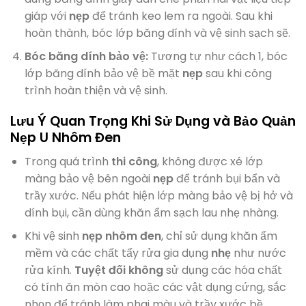
giáp với
nẹp
để tránh keo lem ra ngoài. Sau khi
hoàn thành, bóc lớp băng dính và vệ sinh sạch sẽ.
Bóc băng dính bảo vệ:
Tương tự như cách 1, bóc
lớp băng dính bảo vệ bề mặt
nẹp
sau khi công
trình hoàn thiện và vệ sinh.
Lưu Ý Quan Trọng Khi Sử Dụng và Bảo Quản
Nẹp U Nhôm Đen
Trong quá trình
thi công
, không được xé lớp
màng bảo vệ bên ngoài
nẹp
để tránh bụi bẩn và
trầy xước. Nếu phát hiện lớp màng bảo vệ bị hở và
dính bụi, cần dùng khăn ẩm sạch lau nhẹ nhàng.
Khi vệ sinh
nẹp nhôm đen
, chỉ sử dụng khăn ẩm
mềm và các chất tẩy rửa gia dụng
nhẹ
như nước
rửa kính.
Tuyệt đối không
sử dụng các hóa chất
có tính ăn mòn cao hoặc các vật dụng cứng, sắc
nhọn để tránh làm phai màu và trầy xước bề