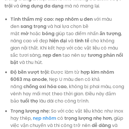
trội
và
ứng dụng
đa dạng
mà nó mang lại.
Tính thẩm mỹ cao:
nẹp nhôm u đen
với màu
đen
sang trọng
và hai lựa chọn bề
mặt
mờ
hoặc
bóng
giúp tạo điểm nhấn
ấn tượng
,
nâng cao vẻ đẹp
hiện đại
và
tinh tế
cho không
gian nội thất. Khi kết hợp với các vật liệu có màu
sắc tươi sáng,
nẹp đen
tạo nên sự
tương phản
nổi
bật
và thu hút.
Độ bền vượt trội:
Được làm từ
hợp kim nhôm
6063 mạ anode
, Nẹp U màu đen có khả
năng
chống oxi hóa cao
, không bị phai màu, cong
vênh hay mối mọt theo thời gian. Điều này đảm
bảo
tuổi thọ
lâu dài cho công trình.
Trọng lượng nhẹ:
So với các vật liệu khác như inox
hay thép,
nẹp nhôm
có
trọng lượng nhẹ hơn
, giúp
việc vận chuyển và thi công trở nên
dễ dàng
và