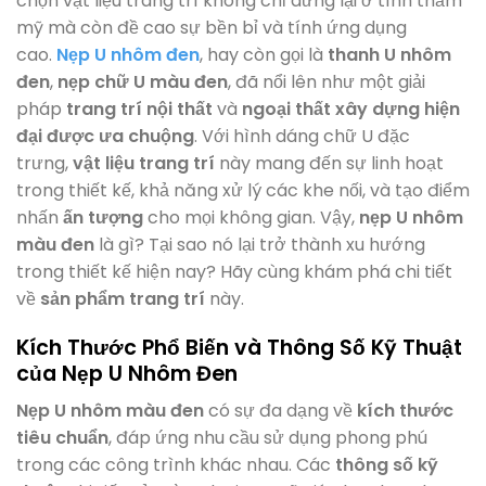
chọn vật liệu trang trí không chỉ dừng lại ở tính thẩm
mỹ mà còn đề cao sự bền bỉ và tính ứng dụng
cao.
Nẹp U nhôm đen
, hay còn gọi là
thanh U nhôm
đen
,
nẹp chữ U màu đen
, đã nổi lên như một giải
pháp
trang trí nội thất
và
ngoại thất xây dựng
hiện
đại
được ưa chuộng
. Với hình dáng chữ U đặc
trưng,
vật liệu trang trí
này mang đến sự linh hoạt
trong thiết kế, khả năng xử lý các khe nối, và tạo điểm
nhấn
ấn tượng
cho mọi không gian. Vậy,
nẹp U nhôm
màu đen
là gì? Tại sao nó lại trở thành xu hướng
trong thiết kế hiện nay? Hãy cùng khám phá chi tiết
về
sản phẩm trang trí
này.
Kích Thước Phổ Biến và Thông Số Kỹ Thuật
của Nẹp U Nhôm Đen
Nẹp U nhôm màu đen
có sự đa dạng về
kích thước
tiêu chuẩn
, đáp ứng nhu cầu sử dụng phong phú
trong các công trình khác nhau. Các
thông số kỹ