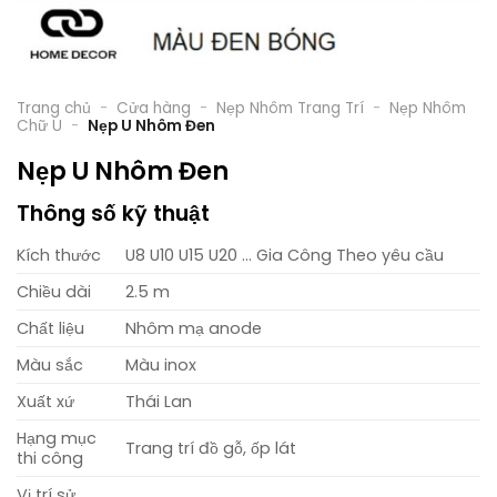
Trang chủ
-
Cửa hàng
-
Nẹp Nhôm Trang Trí
-
Nẹp Nhôm
Chữ U
-
Nẹp U Nhôm Đen
Nẹp U Nhôm Đen
Thông số kỹ thuật
Kích thước
U8 U10 U15 U20 … Gia Công Theo yêu cầu
Chiều dài
2.5 m
Chất liệu
Nhôm mạ anode
Màu sắc
Màu inox
Xuất xứ
Thái Lan
Hạng mục
Trang trí đồ gỗ, ốp lát
thi công
Vị trí sử