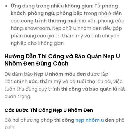
Ứng dụng trong nhiều không gian:
Từ
phòng
khách
,
phòng ngủ
,
phòng bếp
trong nhà ở đến
các
công trình thương mại
như văn phòng, cửa
hàng, showroom, Nẹp chữ U nhôm đen đều góp
phần nâng cao giá trị thẩm mỹ và tính chuyên
nghiệp cho không gian.
Hướng Dẫn Thi Công và Bảo Quản Nẹp U
Nhôm Đen Đúng Cách
Để đảm bảo
Nẹp U nhôm màu đen
được lắp
đặt
chính xác
,
thẩm mỹ
và có
tuổi thọ
lâu dài, việc
tuân thủ đúng quy trình
thi công
và
bảo quản
là rất
quan trọng.
Các Bước Thi Công Nẹp U Nhôm Đen
Có hai phương pháp
thi công
nẹp nhôm u
đen
phổ
biến: