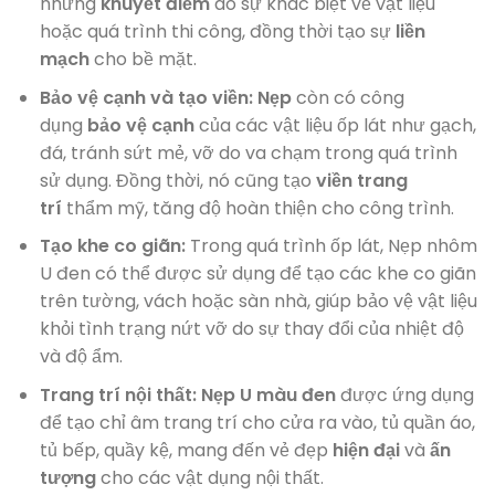
những
khuyết điểm
do sự khác biệt về vật liệu
hoặc quá trình thi công, đồng thời tạo sự
liền
mạch
cho bề mặt.
Bảo vệ cạnh và tạo viền:
Nẹp
còn có công
dụng
bảo vệ cạnh
của các vật liệu ốp lát như gạch,
đá, tránh sứt mẻ, vỡ do va chạm trong quá trình
sử dụng. Đồng thời, nó cũng tạo
viền trang
trí
thẩm mỹ, tăng độ hoàn thiện cho công trình.
Tạo khe co giãn:
Trong quá trình ốp lát, Nẹp nhôm
U đen có thể được sử dụng để tạo các khe co giãn
trên tường, vách hoặc sàn nhà, giúp bảo vệ vật liệu
khỏi tình trạng nứt vỡ do sự thay đổi của nhiệt độ
và độ ẩm.
Trang trí nội thất:
Nẹp U màu đen
được ứng dụng
để tạo chỉ âm trang trí cho cửa ra vào, tủ quần áo,
tủ bếp, quầy kệ, mang đến vẻ đẹp
hiện đại
và
ấn
tượng
cho các vật dụng nội thất.