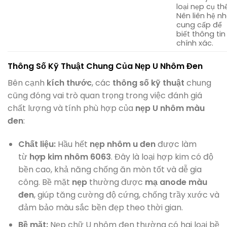
loại nẹp cụ thể
Nên liên hệ n
cung cấp để
biết thông tin
chính xác.
Thông Số Kỹ Thuật Chung Của Nẹp U Nhôm Đen
Bên cạnh
kích thước
, các
thông số kỹ thuật
chung
cũng đóng vai trò quan trọng trong việc đánh giá
chất lượng và tính phù hợp của
nẹp U nhôm màu
đen
:
Chất liệu:
Hầu hết
nẹp nhôm u đen
được làm
từ
hợp kim nhôm 6063
. Đây là loại hợp kim có độ
bền cao, khả năng chống ăn mòn tốt và dễ gia
công. Bề mặt
nẹp
thường được
mạ anode màu
đen
, giúp tăng cường độ cứng, chống trầy xước và
đảm bảo màu sắc bền đẹp theo thời gian.
Bề mặt:
Nẹp chữ U nhôm đen thường có hai loại bề