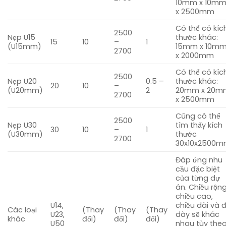
10mm x 10m
x 2500mm
Có thể có kíc
2500
Nẹp U15
thước khác:
15
10
–
1
(U15mm)
15mm x 10m
2700
x 2000mm
Có thể có kíc
2500
Nẹp U20
0.5 –
thước khác:
20
10
–
(U20mm)
2
20mm x 20m
2700
x 2500mm
Cũng có thể
2500
Nẹp U30
tìm thấy kích
30
10
–
1
(U30mm)
thước
2700
30x10x2500
Đáp ứng nhu
cầu đặc biệt
của từng dự
án. Chiều rộng
chiều cao,
U14,
chiều dài và 
Các loại
(Thay
(Thay
(Thay
U23,
dày sẽ khác
khác
đổi)
đổi)
đổi)
U50
nhau tùy the