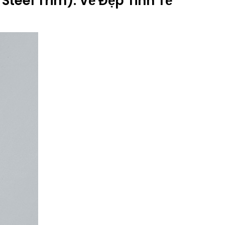
Steel Trim): Vẻ Đẹp Tinh Tế