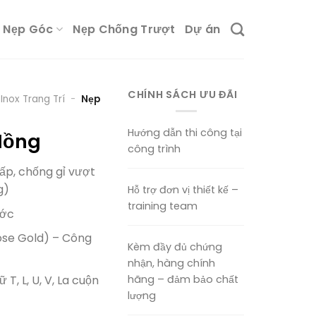
Nẹp Góc
Nẹp Chống Trượt
Dự án
CHÍNH SÁCH ƯU ĐÃI
Inox Trang Trí
-
Nẹp
Hướng dẫn thi công tại
Hồng
công trình
ấp, chống gỉ vượt
g)
Hỗ trợ đơn vị thiết kế –
training team
ước
se Gold) – Công
Kèm đầy đủ chứng
nhận, hàng chính
hãng – đảm bảo chất
 T, L, U, V, La cuộn
lượng