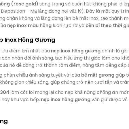
ồng (rose gold)
sang trọng và cuốn hút không phải là l
Deposition – Mạ lắng đọng hơi vật lý). Đây là một quy trì
ờng chân không và lắng đọng lên bề mặt inox, tạo thành 
của
nẹp inox màu hồng
luôn rực rỡ và
bền bỉ theo thời gi
ẹp Inox Hồng Gương
:
Ưu điểm lớn nhất của
nẹp inox hồng gương
chính là giá
còn nhân đôi ánh sáng, tạo hiệu ứng thị giác làm cho kh
a của nó dễ dàng trở thành tâm điểm, nâng tầm đẳng cấp 
 phản chiếu ánh sáng tuyệt vời của
bề mặt gương
giúp t
không gian thiếu sáng, giúp chúng trở nên tươi tắn và trà
 304
làm cốt lõi mang lại cho nẹp khả năng chống ăn mò
 hay khu vực bếp,
nẹp inox hồng gương
vẫn giữ được vẻ
ứng