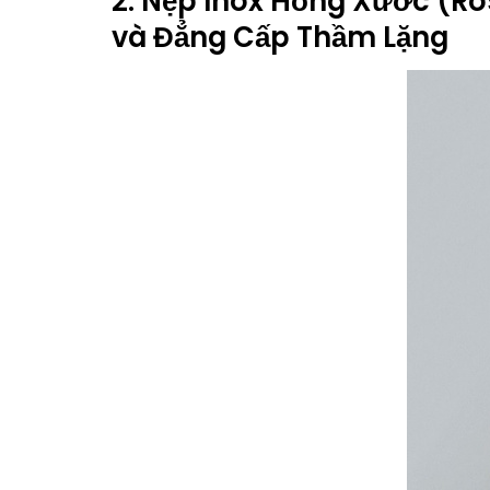
2. Nẹp Inox Hồng Xước (Ros
và Đẳng Cấp Thầm Lặng