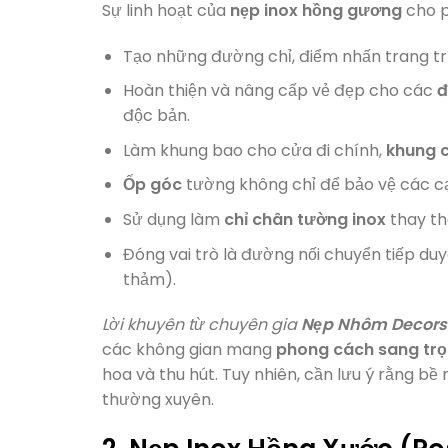
Sự linh hoạt của
nẹp inox hồng gương
cho p
Tạo những đường chỉ, điểm nhấn trang trí
Hoàn thiện và nâng cấp vẻ đẹp cho các
đ
độc bản.
Làm khung bao cho cửa đi chính,
khung 
Ốp góc
tường không chỉ để bảo vệ các cạn
Sử dụng làm
chỉ chân tường inox
thay thế
Đóng vai trò là đường nối chuyển tiếp duy
thảm).
Lời khuyên từ chuyên gia
Nẹp Nhôm Decors
các không gian mang
phong cách sang tr
hoa và thu hút. Tuy nhiên, cần lưu ý rằng bề 
thường xuyên.