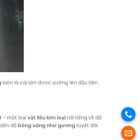
g
luôn là cái tên được xướng lên đầu tiên.
4
– một loại
vật liệu kim loại
nổi tiếng về độ
 đến độ
bóng sáng như gương
tuyệt đối.