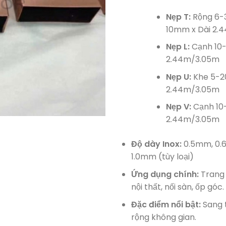
Nẹp T:
Rộng 6-
10mm x Dài 2.
Nẹp L:
Cạnh 10
2.44m/3.05m
Nẹp U:
Khe 5-2
2.44m/3.05m
Nẹp V:
Cạnh 10
2.44m/3.05m
Độ dày Inox:
0.5mm, 0.
1.0mm (tùy loại)
Ứng dụng chính:
Trang 
nội thất, nối sàn, ốp góc.
Đặc điểm nổi bật:
Sang t
rộng không gian.