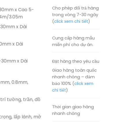
Cho phép đổi trả hàng
30mm x Cao 5-
trong vòng 7-30 ngày
44m/3.05m
(
click xem chi tiết
)
-30mm x Dài
Cung cấp hàng mẫu
0mm x Dài
miễn phí cho dự án.
-30mm x Dài
Đặt hàng theo yêu cầu
Giao hàng toàn quốc
nhanh chóng – đảm
6mm, 0.8mm,
bảo 100% (
click xem
chi tiết
)
trí tường, trần, đồ
Thời gian giao hàng
nhanh chóng
rọng, lấp lánh, mở