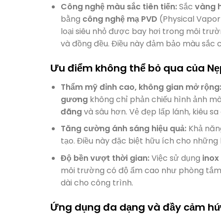
Công nghệ màu sắc tiên tiến:
Sắc
vàng h
bằng
công nghệ mạ PVD
(Physical Vapor 
loại siêu nhỏ được bay hơi trong môi trư
và đồng đều. Điều này đảm bảo màu sắc 
Ưu điểm không thể bỏ qua của N
Thẩm mỹ đỉnh cao, không gian mở rộng
gương
không chỉ phản chiếu hình ảnh mà 
đãng
và sâu hơn. Vẻ đẹp lấp lánh, kiêu s
Tăng cường ánh sáng hiệu quả:
Khả năng
tạo. Điều này đặc biệt hữu ích cho những 
Độ bền vượt thời gian:
Việc sử dụng
inox
môi trường có độ ẩm cao như phòng tắm
dài cho công trình.
Ứng dụng đa dạng và đầy cảm h