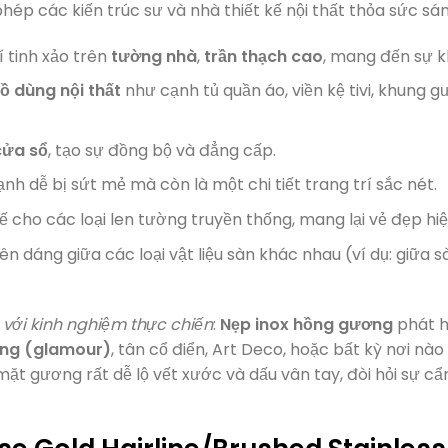
hép các kiến trúc sư và nhà thiết kế nội thất thỏa sức sán
 tinh xảo trên
tường nhà
,
trần thạch cao
, mang đến sự k
ồ dùng nội thất
như cạnh tủ quần áo, viền kệ tivi, khung 
cửa sổ
, tạo sự đồng bộ và đẳng cấp.
h dễ bị sứt mẻ mà còn là một chi tiết trang trí sắc nét.
 cho các loại len tường truyền thống, mang lại vẻ đẹp hiện
ên dáng giữa các loại vật liệu sàn khác nhau (ví dụ: giữa
với kinh nghiệm thực chiến
:
Nẹp inox hồng gương
phát h
ọng (glamour)
, tân cổ điển, Art Deco, hoặc bất kỳ nơi n
mặt gương rất dễ lộ vết xước và dấu vân tay, đòi hỏi sự cẩ