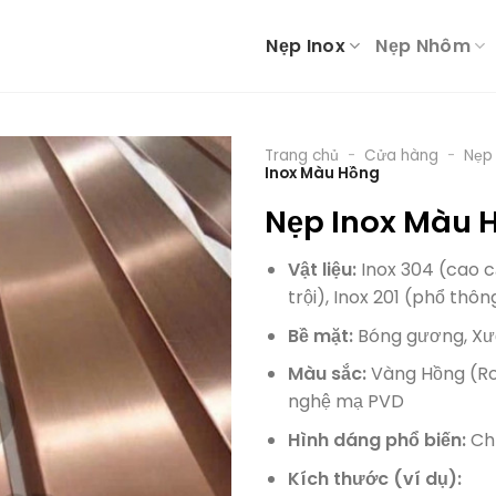
Nẹp Inox
Nẹp Nhôm
Trang chủ
-
Cửa hàng
-
Nẹp 
Inox Màu Hồng
Nẹp Inox Màu 
Vật liệu:
Inox 304 (cao c
trội), Inox 201 (phổ thôn
Bề mặt:
Bóng gương, X
Màu sắc:
Vàng Hồng (Ro
nghệ mạ PVD
Hình dáng phổ biến:
Chữ
Kích thước (ví dụ):