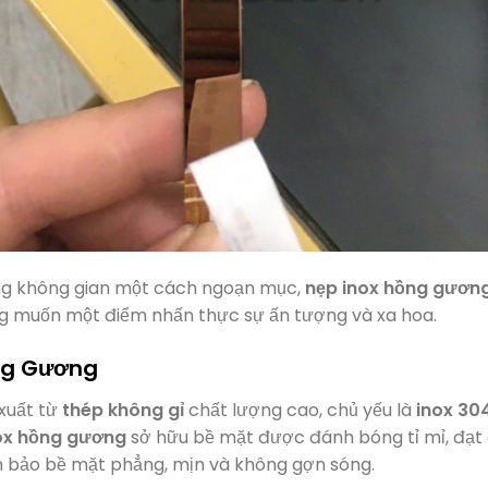
ộng không gian một cách ngoạn mục,
nẹp inox hồng gươn
g muốn một điểm nhấn thực sự ấn tượng và xa hoa.
ồng Gương
xuất từ
thép không gỉ
chất lượng cao, chủ yếu là
inox 30
ox hồng gương
sở hữu bề mặt được đánh bóng tỉ mỉ, đạt
ảm bảo bề mặt phẳng, mịn và không gợn sóng.