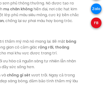
ớp sơn phủ thông thường. Nó được tạo ra
Zalo
nh
mạ chân không
hiện đại, nơi các hạt kim
một lớp phủ màu siêu mỏng, cực kỳ bền chắc
an
, chống lại sự phai màu hay bong tróc.
FB
 trị thẩm mỹ mà nó mang lại. Bề mặt
bóng
ông gian có cảm giác
rộng rãi, thoáng
cho mọi khu vực được trang trí.
ối ưu hóa cả nguồn sáng tự nhiên lẫn nhân
n đầy sức sống hơn.
n và
chống gỉ sét
vượt trội. Ngay cả trong
 đẹp sáng bóng, đảm bảo tính thẩm mỹ lâu