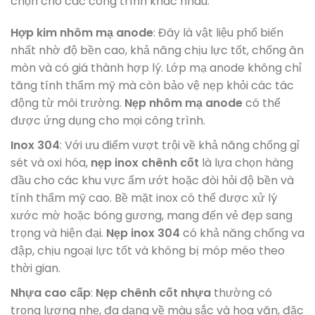
chọn cho các công trình khác nhau:
Hợp kim nhôm mạ anode
: Đây là vật liệu phổ biến
nhất nhờ độ bền cao, khả năng chịu lực tốt, chống ăn
mòn và có giá thành hợp lý. Lớp mạ anode không chỉ
tăng tính thẩm mỹ mà còn bảo vệ nẹp khỏi các tác
động từ môi trường.
Nẹp nhôm mạ anode
có thể
được ứng dụng cho mọi công trình.
Inox 304
: Với ưu điểm vượt trội về khả năng chống gỉ
sét và oxi hóa,
nẹp inox chênh cốt
là lựa chọn hàng
đầu cho các khu vực ẩm ướt hoặc đòi hỏi độ bền và
tính thẩm mỹ cao. Bề mặt inox có thể được xử lý
xước mờ hoặc bóng gương, mang đến vẻ đẹp sang
trọng và hiện đại.
Nẹp inox 304
có khả năng chống va
đập, chịu ngoại lực tốt và không bị móp méo theo
thời gian.
Nhựa cao cấp
:
Nẹp chênh cốt nhựa
thường có
trọng lượng nhẹ, đa dạng về màu sắc và hoa văn, đặc