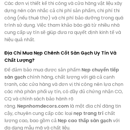
Các đơn vị thiết kế thi công và cửa hàng vật liệu xây
dựng nên cân nhắc cả chi phí sản phẩm, chi phí thi
công (nếu thuê thợ) và chi phí bảo dưỡng trong quá
trình sử dụng. Việc tham khảo báo giá từ nhiều nhà
cung cấp uy tín sẽ giúp đưa ra quyết định kinh tế và
hiệu quả nhất.
Địa Chỉ Mua Nẹp Chênh Cốt Sàn Gạch Uy Tín Và
Chất Lượng?
Để đảm bảo mua được sản phẩm
Nẹp chuyển tiếp
sàn gạch
chính hãng, chất lượng với giá cả cạnh
tranh, các cửa hàng và đơn vị thi công nên lựa chọn
các nhà phân phối uy tín, có đầy đủ chứng nhận CO,
CQ và chính sách bảo hành rõ
ràng.
Nepnhomdecors.com
là một địa chỉ đáng tin
cậy, chuyên cung cấp các loại
nẹp trang trí
chất
lượng cao, bao gồm cả
Nẹp cao thấp sàn gạch
với
đa dạng mẫu mã và chất liệu.