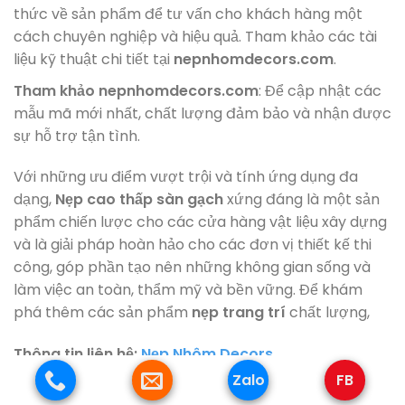
thức về sản phẩm để tư vấn cho khách hàng một
cách chuyên nghiệp và hiệu quả. Tham khảo các tài
liệu kỹ thuật chi tiết tại
nepnhomdecors.com
.
Tham khảo nepnhomdecors.com
: Để cập nhật các
mẫu mã mới nhất, chất lượng đảm bảo và nhận được
sự hỗ trợ tận tình.
Với những ưu điểm vượt trội và tính ứng dụng đa
dạng,
Nẹp cao thấp sàn gạch
xứng đáng là một sản
phẩm chiến lược cho các cửa hàng vật liệu xây dựng
và là giải pháp hoàn hảo cho các đơn vị thiết kế thi
công, góp phần tạo nên những không gian sống và
làm việc an toàn, thẩm mỹ và bền vững. Để khám
phá thêm các sản phẩm
nẹp trang trí
chất lượng,
Thông tin liên hệ:
Nẹp Nhôm Decors
Zalo
FB
VP Đại Diện:
Thạch Bàn, Long Biên, Tp Hà Nội