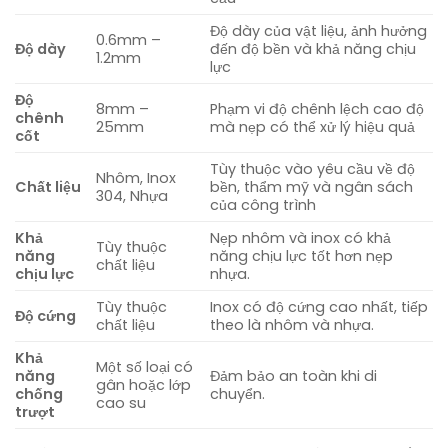
Độ dày của vật liệu, ảnh hưởng
0.6mm –
Độ dày
đến độ bền và khả năng chịu
1.2mm
lực
Độ
8mm –
Phạm vi độ chênh lệch cao độ
chênh
25mm
mà nẹp có thể xử lý hiệu quả
cốt
Tùy thuộc vào yêu cầu về độ
Nhôm, Inox
Chất liệu
bền, thẩm mỹ và ngân sách
304, Nhựa
của công trình
Khả
Nẹp nhôm và inox có khả
Tùy thuộc
năng
năng chịu lực tốt hơn nẹp
chất liệu
chịu lực
nhựa.
Tùy thuộc
Inox có độ cứng cao nhất, tiếp
Độ cứng
chất liệu
theo là nhôm và nhựa.
Khả
Một số loại có
năng
Đảm bảo an toàn khi di
gân hoặc lớp
chống
chuyển.
cao su
trượt