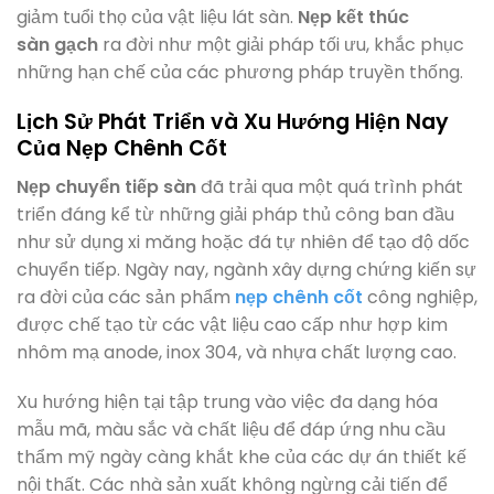
giảm tuổi thọ của vật liệu lát sàn.
Nẹp kết thúc
sàn gạch
ra đời như một giải pháp tối ưu, khắc phục
những hạn chế của các phương pháp truyền thống.
Lịch Sử Phát Triển và Xu Hướng Hiện Nay
Của Nẹp Chênh Cốt
Nẹp chuyển tiếp sàn
đã trải qua một quá trình phát
triển đáng kể từ những giải pháp thủ công ban đầu
như sử dụng xi măng hoặc đá tự nhiên để tạo độ dốc
chuyển tiếp. Ngày nay, ngành xây dựng chứng kiến sự
ra đời của các sản phẩm
nẹp chênh cốt
công nghiệp,
được chế tạo từ các vật liệu cao cấp như hợp kim
nhôm mạ anode, inox 304, và nhựa chất lượng cao.
Xu hướng hiện tại tập trung vào việc đa dạng hóa
mẫu mã, màu sắc và chất liệu để đáp ứng nhu cầu
thẩm mỹ ngày càng khắt khe của các dự án thiết kế
nội thất. Các nhà sản xuất không ngừng cải tiến để