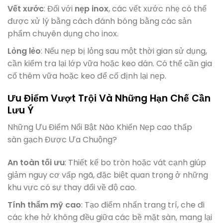
Vết xước
: Đối với
nẹp inox
, các vết xước nhẹ có thể
được xử lý bằng cách đánh bóng bằng các sản
phẩm chuyên dụng cho inox.
Lỏng lẻo
: Nếu nẹp bị lỏng sau một thời gian sử dụng,
cần kiểm tra lại lớp vữa hoặc keo dán. Có thể cần gia
cố thêm vữa hoặc keo để cố định lại nẹp.
Ưu Điểm Vượt Trội Và Những Hạn Chế Cần
Lưu Ý
Những Ưu Điểm Nổi Bật Nào Khiến Nẹp cao thấp
sàn gạch Được Ưa Chuộng?
An toàn tối ưu
: Thiết kế bo tròn hoặc vát cạnh giúp
giảm nguy cơ vấp ngã, đặc biệt quan trọng ở những
khu vực có sự thay đổi về độ cao.
Tính thẩm mỹ cao
: Tạo điểm nhấn trang trí, che đi
các khe hở không đều giữa các bề mặt sàn, mang lại