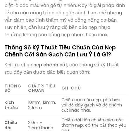
biệt là các mẫu vân gỗ tự nhiên. Đây là giải pháp kinh
tế cho các công trình có ngân sách hạn chế nhưng
vẫn đảm bảo tính thẩm mỹ và công năng cơ bản.
Tuy nhiên, cần lưu ý rằng độ bền của nẹp nhựa
thường không cao bằng nẹp nhôm hoặc inox.
Thông Số Kỹ Thuật Tiêu Chuẩn Của Nẹp
Chênh Cốt Sàn Gạch Cần Lưu Ý Là Gì?
Khi lựa chọn
nẹp chênh cốt
, các thông số kỹ thuật
sau đây cần được đặc biệt quan tâm:
THÔNG
GIÁ TRỊ TIÊU
GHI CHÚ
SỐ
CHUẨN
Chiều cao của nẹp, phù hợp
Kích
10mm, 12mm,
với độ dày gạch và độ chênh
thước
20mm
cốt khác nhau
Chiều dài tiêu chuẩn của một
Chiều
2.0m –
thanh nẹp, có thể cắt theo yêu
dài
2.5m/thanh
cầu