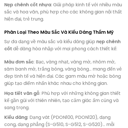
Nẹp chênh cốt nhựa
: Giải pháp kinh tế với nhiều màu
sắc và hoa văn, phù hợp cho các không gian nội thất
hiện đại, trẻ trung.
Phân Loại Theo Màu Sắc Và Kiểu Dáng Thẩm Mỹ
Sự đa dạng về màu sắc và kiểu dáng giúp
nẹp chênh
cốt
dễ dàng hòa nhập với mọi phong cách thiết kế:
Màu đơn sắc
: Bạc, vàng nhạt, vàng mờ, nhôm mờ,
sâm banh mờ, trắng bóng, vàng bóng… mang đến vẻ
đẹp tinh tế và hiện đại. Các gam màu mờ hoặc bóng
giúp tạo điểm nhấn khác nhau cho không gian.
Họa tiết vân gỗ
: Phù hợp với những không gian thiết
kế gần gũi với thiên nhiên, tạo cảm giác ấm cúng và
sang trọng.
Kiểu dáng
: Dạng vát (PDON100, PDON120), dạng
cong, dạng phẳng (S-G510, S-G512, S-G520)… mỗi