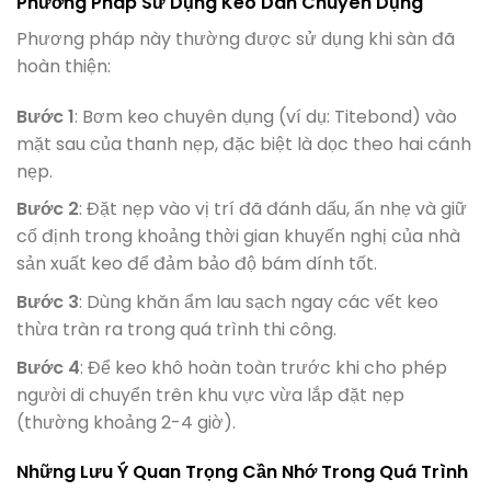
Phương Pháp Sử Dụng Keo Dán Chuyên Dụng
Phương pháp này thường được sử dụng khi sàn đã
hoàn thiện:
Bước 1
: Bơm keo chuyên dụng (ví dụ: Titebond) vào
mặt sau của thanh nẹp, đặc biệt là dọc theo hai cánh
nẹp.
Bước 2
: Đặt nẹp vào vị trí đã đánh dấu, ấn nhẹ và giữ
cố định trong khoảng thời gian khuyến nghị của nhà
sản xuất keo để đảm bảo độ bám dính tốt.
Bước 3
: Dùng khăn ẩm lau sạch ngay các vết keo
thừa tràn ra trong quá trình thi công.
Bước 4
: Để keo khô hoàn toàn trước khi cho phép
người di chuyển trên khu vực vừa lắp đặt nẹp
(thường khoảng 2-4 giờ).
Những Lưu Ý Quan Trọng Cần Nhớ Trong Quá Trình