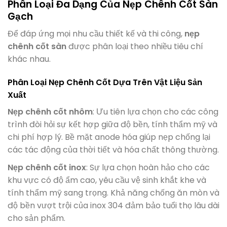
Phân Loại Đa Dạng Của Nẹp Chênh Cốt Sàn
Gạch
Để đáp ứng mọi nhu cầu thiết kế và thi công,
nẹp
chênh cốt sàn
được phân loại theo nhiều tiêu chí
khác nhau.
Phân Loại Nẹp Chênh Cốt Dựa Trên Vật Liệu Sản
Xuất
Nẹp chênh cốt nhôm
: Ưu tiên lựa chọn cho các công
trình đòi hỏi sự kết hợp giữa độ bền, tính thẩm mỹ và
chi phí hợp lý. Bề mặt anode hóa giúp nẹp chống lại
các tác động của thời tiết và hóa chất thông thường.
Nẹp chênh cốt inox
: Sự lựa chọn hoàn hảo cho các
khu vực có độ ẩm cao, yêu cầu vệ sinh khắt khe và
tính thẩm mỹ sang trọng. Khả năng chống ăn mòn và
độ bền vượt trội của inox 304 đảm bảo tuổi thọ lâu dài
cho sản phẩm.