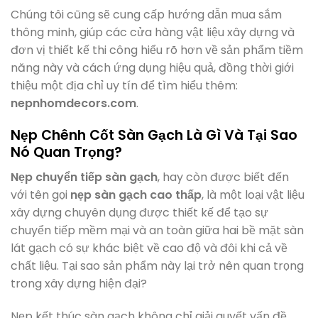
Chúng tôi cũng sẽ cung cấp hướng dẫn mua sắm
thông minh, giúp các cửa hàng vật liệu xây dựng và
đơn vị thiết kế thi công hiểu rõ hơn về sản phẩm tiềm
năng này và cách ứng dụng hiệu quả, đồng thời giới
thiệu một địa chỉ uy tín để tìm hiểu thêm:
nepnhomdecors.com
.
Nẹp Chênh Cốt Sàn Gạch Là Gì Và Tại Sao
Nó Quan Trọng?
Nẹp chuyển tiếp sàn gạch
, hay còn được biết đến
với tên gọi
nẹp sàn gạch cao thấp
, là một loại vật liệu
xây dựng chuyên dụng được thiết kế để tạo sự
chuyển tiếp mềm mại và an toàn giữa hai bề mặt sàn
lát gạch có sự khác biệt về cao độ và đôi khi cả về
chất liệu. Tại sao sản phẩm này lại trở nên quan trọng
trong xây dựng hiện đại?
Nẹp kết thúc sàn gạch không chỉ giải quyết vấn đề