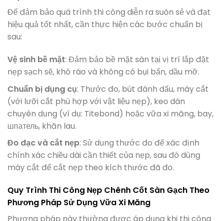
Để đảm bảo quá trình thi công diễn ra suôn sẻ và đạt
hiệu quả tốt nhất, cần thực hiện các bước chuẩn bị
sau:
Vệ sinh bề mặt
: Đảm bảo bề mặt sàn tại vị trí lắp đặt
nẹp sạch sẽ, khô ráo và không có bụi bẩn, dầu mỡ.
Chuẩn bị dụng cụ
: Thước đo, bút đánh dấu, máy cắt
(với lưỡi cắt phù hợp với vật liệu nẹp), keo dán
chuyên dụng (ví dụ: Titebond) hoặc vữa xi măng, bay,
шпатель, khăn lau.
Đo đạc và cắt nẹp
: Sử dụng thước đo để xác định
chính xác chiều dài cần thiết của nẹp, sau đó dùng
máy cắt để cắt nẹp theo kích thước đã đo.
Quy Trình Thi Công Nẹp Chênh Cốt Sàn Gạch Theo
Phương Pháp Sử Dụng Vữa Xi Măng
Phương pháp này thường được áp dụng khi thi công