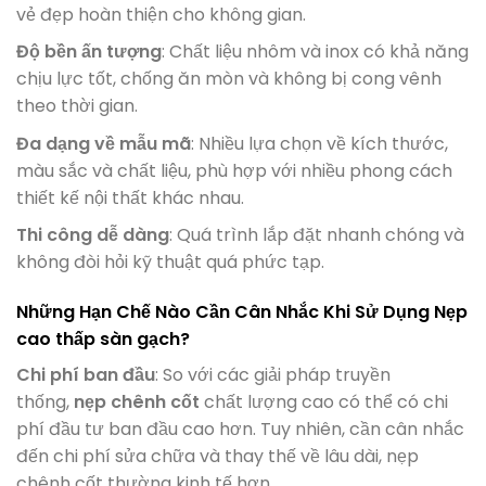
vẻ đẹp hoàn thiện cho không gian.
Độ bền ấn tượng
: Chất liệu nhôm và inox có khả năng
chịu lực tốt, chống ăn mòn và không bị cong vênh
theo thời gian.
Đa dạng về mẫu mã
: Nhiều lựa chọn về kích thước,
màu sắc và chất liệu, phù hợp với nhiều phong cách
thiết kế nội thất khác nhau.
Thi công dễ dàng
: Quá trình lắp đặt nhanh chóng và
không đòi hỏi kỹ thuật quá phức tạp.
Những Hạn Chế Nào Cần Cân Nhắc Khi Sử Dụng Nẹp
cao thấp sàn gạch?
Chi phí ban đầu
: So với các giải pháp truyền
thống,
nẹp chênh cốt
chất lượng cao có thể có chi
phí đầu tư ban đầu cao hơn. Tuy nhiên, cần cân nhắc
đến chi phí sửa chữa và thay thế về lâu dài, nẹp
chênh cốt thường kinh tế hơn.