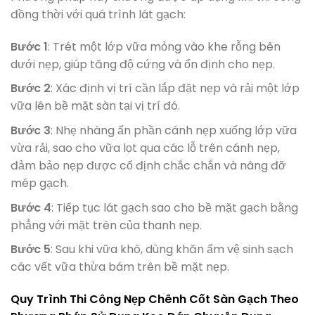
đồng thời với quá trình lát gạch:
Bước 1
: Trét một lớp vữa mỏng vào khe rỗng bên
dưới nẹp, giúp tăng độ cứng và ổn định cho nẹp.
Bước 2
: Xác định vị trí cần lắp đặt nẹp và rải một lớp
vữa lên bề mặt sàn tại vị trí đó.
Bước 3
: Nhẹ nhàng ấn phần cánh nẹp xuống lớp vữa
vừa rải, sao cho vữa lọt qua các lỗ trên cánh nẹp,
đảm bảo nẹp được cố định chắc chắn và nâng đỡ
mép gạch.
Bước 4
: Tiếp tục lát gạch sao cho bề mặt gạch bằng
phẳng với mặt trên của thanh nẹp.
Bước 5
: Sau khi vữa khô, dùng khăn ẩm vệ sinh sạch
các vết vữa thừa bám trên bề mặt nẹp.
Quy Trình Thi Công Nẹp Chênh Cốt Sàn Gạch Theo