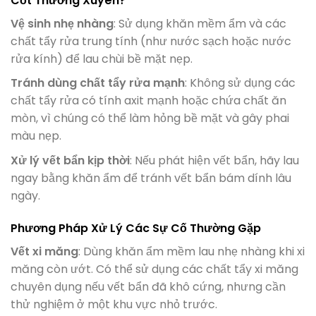
Cốt Thường Xuyên?
Vệ sinh nhẹ nhàng
: Sử dụng khăn mềm ẩm và các
chất tẩy rửa trung tính (như nước sạch hoặc nước
rửa kính) để lau chùi bề mặt nẹp.
Tránh dùng chất tẩy rửa mạnh
: Không sử dụng các
chất tẩy rửa có tính axit mạnh hoặc chứa chất ăn
mòn, vì chúng có thể làm hỏng bề mặt và gây phai
màu nẹp.
Xử lý vết bẩn kịp thời
: Nếu phát hiện vết bẩn, hãy lau
ngay bằng khăn ẩm để tránh vết bẩn bám dính lâu
ngày.
Phương Pháp Xử Lý Các Sự Cố Thường Gặp
Vết xi măng
: Dùng khăn ẩm mềm lau nhẹ nhàng khi xi
măng còn ướt. Có thể sử dụng các chất tẩy xi măng
chuyên dụng nếu vết bẩn đã khô cứng, nhưng cần
thử nghiệm ở một khu vực nhỏ trước.