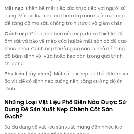
Mặt nẹp
: Phần bề mặt tiếp xúc trực tiếp với người sử
dụng. Một số loại nẹp có thêm lớp cao su ở mặt nẹp
để tăng độ ma sát, chống trơn trượt và giảm chấn.
Cánh nẹp
: Các cạnh bên của nẹp, được thiết kế để
ôm sát và bảo vệ mép của hai bề mặt sàn có độ cao
khác nhau. Cánh nẹp thường có các lỗ nhỏ để tăng
độ bám dính với vữa hoặc keo dán trong quá trình
thi công.
Phụ kiện (tùy chọn)
: Một số loại nẹp có thể đi kèm với
ốc vít để cố định nẹp xuống nền, tăng cường độ ổn
định.
Những Loại Vật Liệu Phổ Biến Nào Được Sử
Dụng Để Sản Xuất Nẹp Chênh Cốt Sàn
Gạch?
Sự đa dạng về vật liệu sản xuất mang đến nhiều lựa