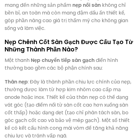
mang đến những sản phẩm
nẹp nối sàn
không chỉ
bền bỉ, an toàn mà còn mang đậm dấu ấn thiết kế,
góp phần nâng cao giá trị thẩm mỹ cho không gian
sống và làm việc.
Nẹp Chênh Cốt Sàn Gạch Được Cấu Tạo Từ
Những Thành Phần Nào?
Một thanh
Nẹp chuyển tiếp sàn gạch
điển hình
thường bao gồm các bộ phận chính sau:
Thân nẹp
: Đây là thành phần chịu lực chính của nẹp,
thường được làm từ hợp kim nhôm cao cấp mạ
anode hoặc inox. Thiết kế của thân nẹp có thể dạng
vát góc (tạo điểm nối từ sàn cốt cao hơn xuống sàn
cốt thấp) hoặc dạng dẹt (tạo chỉ phân tách sàn, bo
góc gạch cốt cao và bảo vệ mép gạch). Một số thiết
kế có kết cấu hình cong mái vòm để tăng khả năng
chịu lực và tránh vấp ngã.