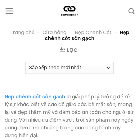
Chuyển
đến
nội
dung
Trang chủ
-
Cửa hàng
-
Nẹp Chênh Cốt
-
Nẹp
chênh cốt sàn gạch
LỌC
Nẹp chênh cốt sàn gạch
là giải pháp lý tưởng để xử
lý sự khác biệt về cao độ giữa các bề mặt sàn, mang
lại vẻ đẹp thẩm mỹ và đảm bảo an toàn cho người sử
dụng. Với nhiều ưu điểm vượt trội, sản phẩm này ngày
càng được ưa chuộng trong các công trình xây
dựng hiện đại.