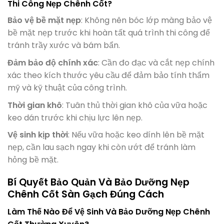
Thi Công Nẹp Chênh Cốt?
Bảo vệ bề mặt nẹp
: Không nên bóc lớp màng bảo vệ
bề mặt nẹp trước khi hoàn tất quá trình thi công để
tránh trầy xước và bám bẩn.
Đảm bảo độ chính xác
: Cần đo đạc và cắt nẹp chính
xác theo kích thước yêu cầu để đảm bảo tính thẩm
mỹ và kỹ thuật của công trình.
Thời gian khô
: Tuân thủ thời gian khô của vữa hoặc
keo dán trước khi chịu lực lên nẹp.
Vệ sinh kịp thời
: Nếu vữa hoặc keo dính lên bề mặt
nẹp, cần lau sạch ngay khi còn ướt để tránh làm
hỏng bề mặt.
Bí Quyết Bảo Quản Và Bảo Dưỡng Nẹp
Chênh Cốt Sàn Gạch Đúng Cách
Làm Thế Nào Để Vệ Sinh Và Bảo Dưỡng Nẹp Chênh