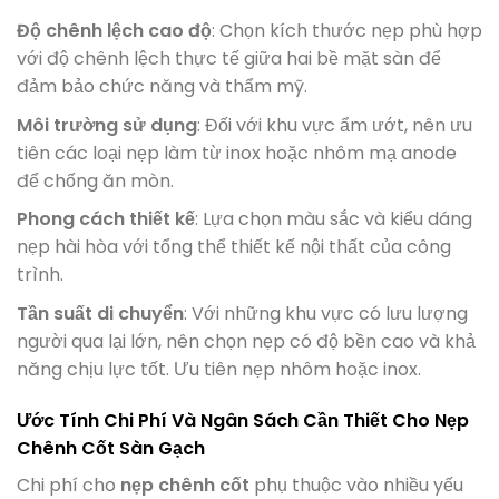
Độ chênh lệch cao độ
: Chọn kích thước nẹp phù hợp
với độ chênh lệch thực tế giữa hai bề mặt sàn để
đảm bảo chức năng và thẩm mỹ.
Môi trường sử dụng
: Đối với khu vực ẩm ướt, nên ưu
tiên các loại nẹp làm từ inox hoặc nhôm mạ anode
để chống ăn mòn.
Phong cách thiết kế
: Lựa chọn màu sắc và kiểu dáng
nẹp hài hòa với tổng thể thiết kế nội thất của công
trình.
Tần suất di chuyển
: Với những khu vực có lưu lượng
người qua lại lớn, nên chọn nẹp có độ bền cao và khả
năng chịu lực tốt. Ưu tiên nẹp nhôm hoặc inox.
Ước Tính Chi Phí Và Ngân Sách Cần Thiết Cho Nẹp
Chênh Cốt Sàn Gạch
Chi phí cho
nẹp chênh cốt
phụ thuộc vào nhiều yếu