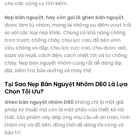
cho các công cụ tìm kiếm.
Nẹp bán nguyệt, hay còn gọi là ghen bán nguyệt
,
được làm từ nhôm, mang lại những ưu điểm vượt trội
so với các loại nẹp khác. Chúng có khả năng chống
trơn trượt, chống cháy, chịu lực cao, độ bền vĩnh
cửu, chống va đập, chịu lực cực cao, chịu được axit,
bazơ và muối, cách điện, cách nhiệt tốt và tự chống
cháy. Nẹp bán nguyệt nhôm cũng rất dễ dàng lắp
đặt, kiểm tra, bảo dưỡng và thay thế.
Tại Sao Nẹp Bán Nguyệt Nhôm D60 Là Lựa
Chọn Tối Ưu?
Ghen bán nguyệt nhôm D60
không chỉ là một giải
pháp kỹ thuật mà còn là một phần của thiết kế nội
thất. Sản phẩm này đáp ứng nhu cầu về an toàn, tính
thẩm mỹ và độ bền, đồng thời dễ dàng thi công và
bảo trì.