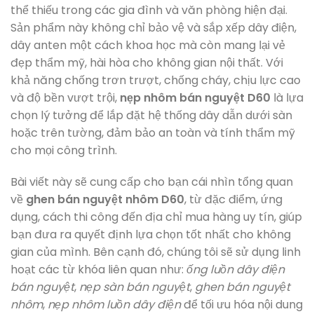
thể thiếu trong các gia đình và văn phòng hiện đại.
Sản phẩm này không chỉ bảo vệ và sắp xếp dây điện,
dây anten một cách khoa học mà còn mang lại vẻ
đẹp thẩm mỹ, hài hòa cho không gian nội thất. Với
khả năng chống trơn trượt, chống cháy, chịu lực cao
và độ bền vượt trội,
nẹp nhôm bán nguyệt D60
là lựa
chọn lý tưởng để lắp đặt hệ thống dây dẫn dưới sàn
hoặc trên tường, đảm bảo an toàn và tính thẩm mỹ
cho mọi công trình.
Bài viết này sẽ cung cấp cho bạn cái nhìn tổng quan
về
ghen bán nguyệt nhôm D60
, từ đặc điểm, ứng
dụng, cách thi công đến địa chỉ mua hàng uy tín, giúp
bạn đưa ra quyết định lựa chọn tốt nhất cho không
gian của mình. Bên cạnh đó, chúng tôi sẽ sử dụng linh
hoạt các từ khóa liên quan như:
ống luồn dây điện
bán nguyệt
,
nẹp sàn bán nguyệt
,
ghen bán nguyệt
nhôm
,
nẹp nhôm luồn dây điện
để tối ưu hóa nội dung