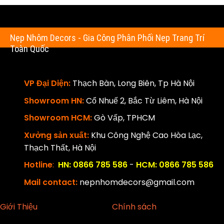
Nẹp Nhôm Decors - Gia Công Phân Phối Nẹp Trang Trí
Toàn Quốc
VP Đại Diện:
Thạch Bàn, Long Biên, Tp Hà Nội
Showroom HN:
Cổ Nhuế 2, Bắc Từ Liêm, Hà Nội
Showroom HCM:
Gò Vấp, TPHCM
Xưởng sản xuất:
Khu Công Nghệ Cao Hòa Lạc,
Thạch Thất, Hà Nội
Hotline
:
HN: 0866 785 586
-
HCM: 0866 785 586
Mail contact:
nepnhomdecors@gmail.com
Giới Thiệu
Chính sách