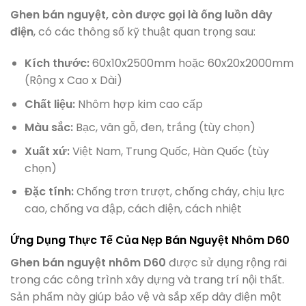
Ghen bán nguyệt, còn được gọi là ống luồn dây
điện
, có các thông số kỹ thuật quan trọng sau:
Kích thước:
60x10x2500mm hoặc 60x20x2000mm
(Rộng x Cao x Dài)
Chất liệu:
Nhôm hợp kim cao cấp
Màu sắc:
Bạc, vân gỗ, đen, trắng (tùy chọn)
Xuất xứ:
Việt Nam, Trung Quốc, Hàn Quốc (tùy
chọn)
Đặc tính:
Chống trơn trượt, chống cháy, chịu lực
cao, chống va đập, cách điện, cách nhiệt
Ứng Dụng Thực Tế Của Nẹp Bán Nguyệt Nhôm D60
Ghen bán nguyệt nhôm D60
được sử dụng rộng rãi
trong các công trình xây dựng và trang trí nội thất.
Sản phẩm này giúp bảo vệ và sắp xếp dây điện một