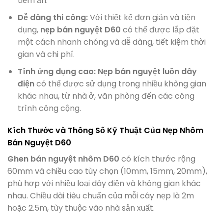
tiềm ẩn.
Dễ dàng thi công:
Với thiết kế đơn giản và tiện
dụng,
nẹp bán nguyệt D60
có thể được lắp đặt
một cách nhanh chóng và dễ dàng, tiết kiệm thời
gian và chi phí.
Tính ứng dụng cao:
Nẹp bán nguyệt luồn dây
điện
có thể được sử dụng trong nhiều không gian
khác nhau, từ nhà ở, văn phòng đến các công
trình công cộng.
Kích Thước và Thông Số Kỹ Thuật Của Nẹp Nhôm
Bán Nguyệt D60
Ghen bán nguyệt nhôm D60
có kích thước rộng
60mm và chiều cao tùy chọn (10mm, 15mm, 20mm),
phù hợp với nhiều loại dây điện và không gian khác
nhau. Chiều dài tiêu chuẩn của mỗi cây nẹp là 2m
hoặc 2.5m, tùy thuộc vào nhà sản xuất.