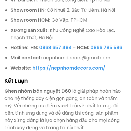
Showroom HN:
Cổ Nhuế 2, Bắc Từ Liêm, Hà Nội
Showroom HCM:
Gò Vấp, TPHCM
Xưởng sản xuất:
Khu Công Nghệ Cao Hòa Lạc,
Thạch Thất, Hà Nội
Hotline
:
HN:
0968 657 494
–
HCM:
0866 785 586
Mail contact:
nepnhomdecors@gmail.com
Website:
https://nepnhomdecors.com/
Kết Luận
Ghen nhôm bán nguyệt D60
là giải pháp hoàn hảo
cho hệ thống dây điện gọn gàng, an toàn và thẩm
mỹ. Với những ưu điểm vượt trội về chất lượng, độ
bền, tính ứng dụng và dễ dàng thi công, sản phẩm
này xứng đáng là lựa chọn hàng đầu cho mọi công
trình xây dựng và trang trí nội thất.