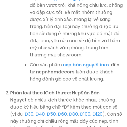
độ bền vượt trội, khả năng chịu lực, chống
va đập cực tốt. Bề mặt nhôm thường
được xử lý tinh xảo, mang lại vẻ sang
trọng, hiện đại. Loại này thường được ưu
tiên sử dụng ở những khu vực có mật độ
đi lại cao, yêu cầu cao về độ bền và thẩm
mỹ như sảnh văn phòng, trung tâm
thương mại, showroom.
Các sản phẩm
nẹp bán nguyệt inox
đến
từ
nepnhomdecors
luôn được khách
hàng đánh giá cao về chất lượng.
Phân loại theo Kích thước:
NẹpSàn Bán
Nguyệt
có nhiều kích thước khác nhau, thường
được ký hiệu bằng chữ “D” kèm theo một con số
(ví dụ:
D30
,
D40
,
D50
,
D60
,
D80
,
D100
,
D120
). Con số
này thường chỉ chiều rộng mặt đáy của nẹp, tính