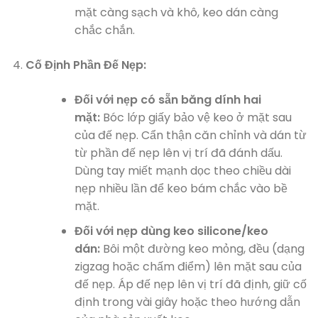
mặt càng sạch và khô, keo dán càng
chắc chắn.
Cố Định Phần Đế Nẹp:
Đối với nẹp có sẵn băng dính hai
mặt:
Bóc lớp giấy bảo vệ keo ở mặt sau
của đế nẹp. Cẩn thận căn chỉnh và dán từ
từ phần đế nẹp lên vị trí đã đánh dấu.
Dùng tay miết mạnh dọc theo chiều dài
nẹp nhiều lần để keo bám chắc vào bề
mặt.
Đối với nẹp dùng keo silicone/keo
dán:
Bôi một đường keo mỏng, đều (dạng
zigzag hoặc chấm điểm) lên mặt sau của
đế nẹp. Áp đế nẹp lên vị trí đã định, giữ cố
định trong vài giây hoặc theo hướng dẫn