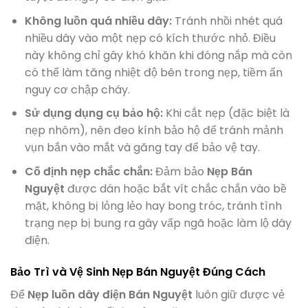
Không luồn quá nhiều dây:
Tránh nhồi nhét quá
nhiều dây vào một nẹp có kích thước nhỏ. Điều
này không chỉ gây khó khăn khi đóng nắp mà còn
có thể làm tăng nhiệt độ bên trong nẹp, tiềm ẩn
nguy cơ chập cháy.
Sử dụng dụng cụ bảo hộ:
Khi cắt nẹp (đặc biệt là
nẹp nhôm), nên đeo kính bảo hộ để tránh mảnh
vụn bắn vào mắt và găng tay để bảo vệ tay.
Cố định nẹp chắc chắn:
Đảm bảo
Nẹp Bán
Nguyệt
được dán hoặc bắt vít chắc chắn vào bề
mặt, không bị lỏng lẻo hay bong tróc, tránh tình
trạng nẹp bị bung ra gây vấp ngã hoặc làm lộ dây
điện.
Bảo Trì và Vệ Sinh Nẹp Bán Nguyệt Đúng Cách
Để
Nẹp luồn dây điện Bán Nguyệt
luôn giữ được vẻ