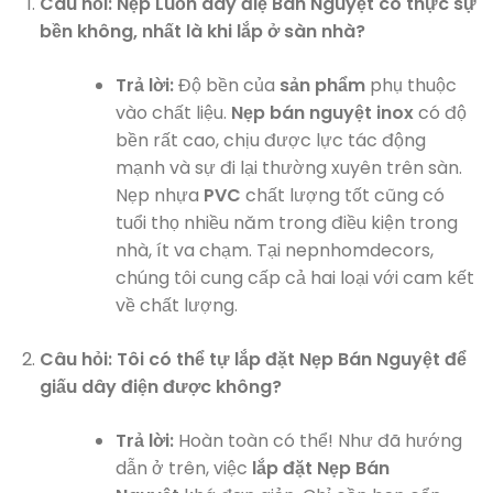
Câu hỏi: Nẹp Luồn dây điệ Bán Nguyệt có thực sự
bền không, nhất là khi lắp ở sàn nhà?
Trả lời:
Độ bền của
sản phẩm
phụ thuộc
vào chất liệu.
Nẹp bán nguyệt inox
có độ
bền rất cao, chịu được lực tác động
mạnh và sự đi lại thường xuyên trên sàn.
Nẹp nhựa
PVC
chất lượng tốt cũng có
tuổi thọ nhiều năm trong điều kiện trong
nhà, ít va chạm. Tại nepnhomdecors,
chúng tôi cung cấp cả hai loại với cam kết
về chất lượng.
Câu hỏi: Tôi có thể tự lắp đặt Nẹp Bán Nguyệt để
giấu dây điện được không?
Trả lời:
Hoàn toàn có thể! Như đã hướng
dẫn ở trên, việc
lắp đặt Nẹp Bán