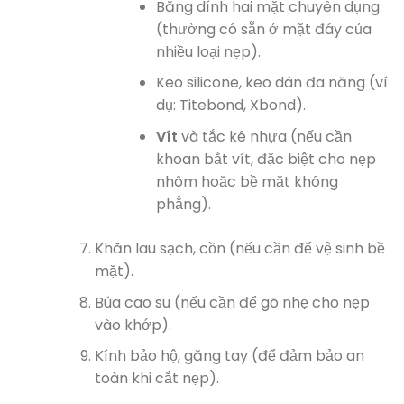
Băng dính hai mặt chuyên dụng
(thường có sẵn ở mặt đáy của
nhiều loại nẹp).
Keo silicone, keo dán đa năng (ví
dụ: Titebond, Xbond).
Vít
và tắc kê nhựa (nếu cần
khoan bắt vít, đặc biệt cho nẹp
nhôm hoặc bề mặt không
phẳng).
Khăn lau sạch, cồn (nếu cần để vệ sinh bề
mặt).
Búa cao su (nếu cần để gõ nhẹ cho nẹp
vào khớp).
Kính bảo hộ, găng tay (để đảm bảo an
toàn khi cắt nẹp).