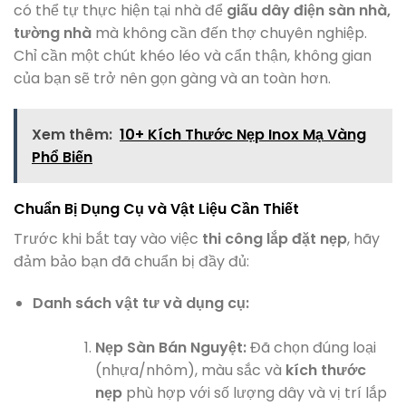
có thể tự thực hiện tại nhà để
giấu dây điện sàn nhà,
tường nhà
mà không cần đến thợ chuyên nghiệp.
Chỉ cần một chút khéo léo và cẩn thận, không gian
của bạn sẽ trở nên gọn gàng và an toàn hơn.
Xem thêm:
10+ Kích Thước Nẹp Inox Mạ Vàng
Phổ Biến
Chuẩn Bị Dụng Cụ và Vật Liệu Cần Thiết
Trước khi bắt tay vào việc
thi công lắp đặt nẹp
, hãy
đảm bảo bạn đã chuẩn bị đầy đủ:
Danh sách vật tư và dụng cụ:
Nẹp Sàn Bán Nguyệt:
Đã chọn đúng loại
(nhựa/nhôm), màu sắc và
kích thước
nẹp
phù hợp với số lượng dây và vị trí lắp