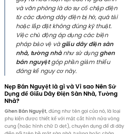
và văn phòng là do sự cố chập điện
từ các đường dây điện bị hở, quá tải
hoặc lắp đặt không đúng kỹ thuật.
Việc chủ động áp dụng các biện
pháp bảo vệ và
giấu dây điện sàn
nhà, tường nhà
như sử dụng
ghen
bán nguyệt
góp phần giảm thiểu
đáng kể nguy cơ này.
Nẹp Bán Nguyệt là gì và Vì sao Nên Sử
Dụng để Giấu Dây Điện Sàn Nhà, Tường
Nhà?
Ghen Bán Nguyệt
, đúng như tên gọi của nó, là loại
phụ kiện được thiết kế với mặt cắt hình nửa vòng
cung (hoặc hình chữ D dẹt), chuyên dụng để đi dây
điện nổi trên bề mặt sàn nhà, tường hoặc chân