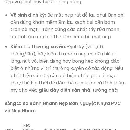
đẹp và phát huy tối đa công năng:
Vệ sinh định kỳ:
Bề mặt nẹp rất dễ lau chùi. Bạn chỉ
cần dùng khăn mềm ẩm lau sạch bụi bẩn bám
trên bề mặt. Tránh dùng các chất tẩy rửa mạnh
có tính ăn mòn có thể làm hỏng bề mặt nẹp.
Kiểm tra thường xuyên:
Định kỳ (ví dụ: 6
tháng/lần), hãy kiểm tra xem nẹp có dấu hiệu bị
lỏng, nứt vỡ, biến dạng hay bong keo không, đặc
biệt ở những vị trí thường xuyên có tác động. Nếu
phát hiện vấn đề, cần có biện pháp gia cố hoặc
thay thế kịp thời để đảm bảo an toàn và tính thẩm
mỹ cho việc
giấu dây điện sàn nhà, tường nhà
.
Bảng 2: So Sánh Nhanh Nẹp Bán Nguyệt Nhựa PVC
và Nẹp Nhôm
Nẹp