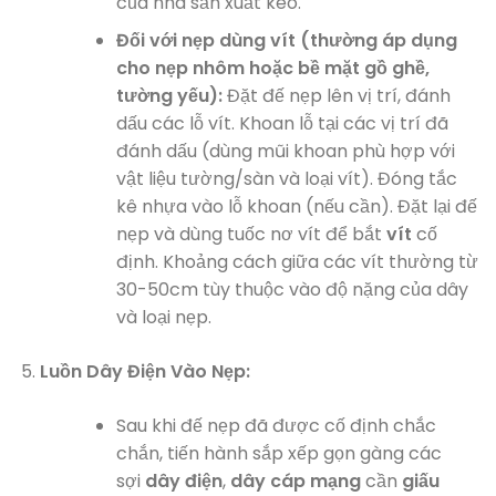
của nhà sản xuất keo.
Đối với nẹp dùng vít (thường áp dụng
cho nẹp nhôm hoặc bề mặt gồ ghề,
tường yếu):
Đặt đế nẹp lên vị trí, đánh
dấu các lỗ vít. Khoan lỗ tại các vị trí đã
đánh dấu (dùng mũi khoan phù hợp với
vật liệu tường/sàn và loại vít). Đóng tắc
kê nhựa vào lỗ khoan (nếu cần). Đặt lại đế
nẹp và dùng tuốc nơ vít để bắt
vít
cố
định. Khoảng cách giữa các vít thường từ
30-50cm tùy thuộc vào độ nặng của dây
và loại nẹp.
Luồn Dây Điện Vào Nẹp:
Sau khi đế nẹp đã được cố định chắc
chắn, tiến hành sắp xếp gọn gàng các
sợi
dây điện
,
dây cáp mạng
cần
giấu