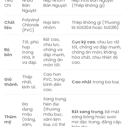
Tiêu
Nhựa
Nẹp Nhôm
Nẹp Inox Bán Nguyệt
Chí
Bán
Bán Nguyệt
(Thép không gỉ)
Nguyệt
Polyvinyl
Chất
Hợp kim
Thép không gỉ (Thường
Chloride
liệu
nhôm
là SUS304 hoặc SUS316)
(PVC)
Rất cao,
Tốt, phù
Cực kỳ cao
, chịu lực rất
chịu lực,
hợp
tốt, chống va đập mạnh,
Độ
chống va
trong
chống ăn mòn, kháng
bền
đập mạnh,
nhà, ít
hóa chất, chịu nhiệt độ
chống ăn
va đập.
cao.
mòn tốt.
Cao hơn
Thấp
Giá
PVC, trung
nhất,
Cao nhất
trong ba loại.
thành
bình đến
kinh tế.
cao.
Sang trọng,
Đa
hiện đại
dạng
(thường
Rất sang trọng
, bề mặt
màu
màu bạc,
Thẩm
sáng bóng hoặc xước
(trắng,
xám kim
mỹ
mờ đặc trưng, đẳng cấp,
xám,
loại, có thể
hiện đại.