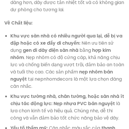
dàng hơn, dây được tản nhiệt tốt và có không gian
dự phòng cho tương lai.
Về Chất liệu:
Khu vực sàn nhà có nhiều người qua lại, dễ bị va
đập hoặc có xe đẩy di chuyển:
Nên ưu tiên sử
dụng
gen đi dây điện sàn nhà
bằng
hợp kim
nhôm
. Nẹp nhôm có độ cứng cáp, khả năng chịu
lực và chống biến dạng vượt trội, đảm bảo an toàn
và tuổi thọ cao. Các sản phẩm
nẹp nhôm bán
nguyệt
tại nepnhomdecors là một lựa chọn đáng
cân nhắc.
Khu vực tường nhà, chân tường, hoặc sàn nhà ít
chịu tác động lực:
Nẹp nhựa PVC bán nguyệt
là
lựa chọn kinh tế và hiệu quả. Chúng nhẹ, dễ thi
công và vẫn đảm bảo tốt chức năng bảo vệ dây.
Yếu tố thẩm mỹ:
Cân nhắc màu sắc của
thanh