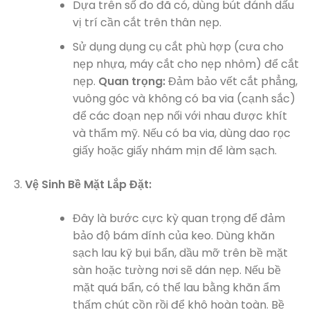
Dựa trên số đo đã có, dùng bút đánh dấu
vị trí cần cắt trên thân nẹp.
Sử dụng dụng cụ cắt phù hợp (cưa cho
nẹp nhựa, máy cắt cho nẹp nhôm) để cắt
nẹp.
Quan trọng:
Đảm bảo vết cắt phẳng,
vuông góc và không có ba via (cạnh sắc)
để các đoạn nẹp nối với nhau được khít
và thẩm mỹ. Nếu có ba via, dùng dao rọc
giấy hoặc giấy nhám mịn để làm sạch.
Vệ Sinh Bề Mặt Lắp Đặt:
Đây là bước cực kỳ quan trọng để đảm
bảo độ bám dính của keo. Dùng khăn
sạch lau kỹ bụi bẩn, dầu mỡ trên bề mặt
sàn hoặc tường nơi sẽ dán nẹp. Nếu bề
mặt quá bẩn, có thể lau bằng khăn ẩm
thấm chút cồn rồi để khô hoàn toàn. Bề