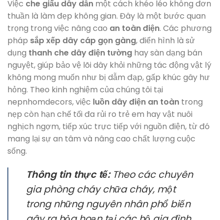
Việc
che giấu dây dẫn
một cách khéo léo không đơn
thuần là làm đẹp không gian. Đây là một bước quan
trọng trong việc nâng cao
an toàn điện
. Các phương
pháp
sắp xếp dây cáp gọn gàng
, điển hình là sử
dụng
thanh che dây điện tường
hay sàn dạng bán
nguyệt, giúp bảo vệ lõi dây khỏi những tác động vật lý
không mong muốn như bị dẫm đạp, gấp khúc gây hư
hỏng. Theo kinh nghiệm của chúng tôi tại
nepnhomdecors, việc
luồn dây điện an toàn
trong
nẹp còn hạn chế tối đa rủi ro trẻ em hay vật nuôi
nghịch ngợm, tiếp xúc trực tiếp với nguồn điện, từ đó
mang lại sự an tâm và nâng cao chất lượng cuộc
sống.
Thông tin thực tế:
Theo các chuyên
gia phòng cháy chữa cháy, một
trong những nguyên nhân phổ biến
gây ra hỏa hoạn tại các hộ gia đình