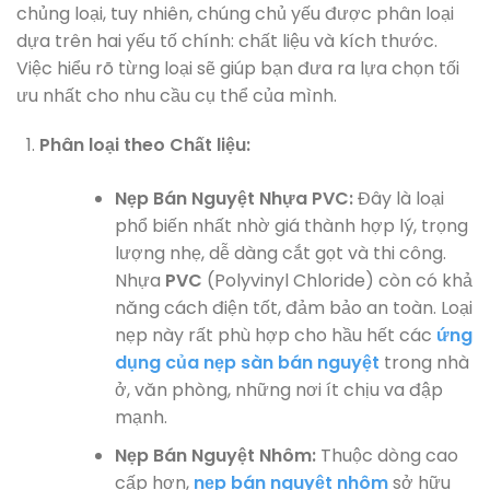
chủng loại, tuy nhiên, chúng chủ yếu được phân loại
dựa trên hai yếu tố chính: chất liệu và kích thước.
Việc hiểu rõ từng loại sẽ giúp bạn đưa ra lựa chọn tối
ưu nhất cho nhu cầu cụ thể của mình.
Phân loại theo Chất liệu:
Nẹp Bán Nguyệt Nhựa PVC:
Đây là loại
phổ biến nhất nhờ giá thành hợp lý, trọng
lượng nhẹ, dễ dàng cắt gọt và thi công.
Nhựa
PVC
(Polyvinyl Chloride) còn có khả
năng cách điện tốt, đảm bảo an toàn. Loại
nẹp này rất phù hợp cho hầu hết các
ứng
dụng của nẹp sàn bán nguyệt
trong nhà
ở, văn phòng, những nơi ít chịu va đập
mạnh.
Nẹp Bán Nguyệt Nhôm:
Thuộc dòng cao
cấp hơn,
nẹp bán nguyệt nhôm
sở hữu