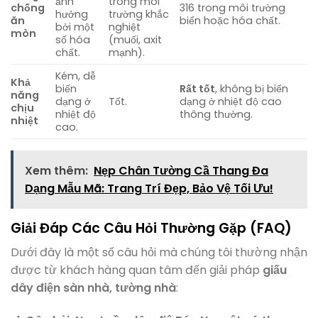
ảnh
trong môi
chống
316 trong môi trường
hưởng
trường khắc
ăn
biển hoặc hóa chất.
bởi một
nghiệt
mòn
số hóa
(muối, axit
chất.
mạnh).
Kém, dễ
Khả
biến
Rất tốt
, không bị biến
năng
dạng ở
Tốt.
dạng ở nhiệt độ cao
chịu
nhiệt độ
thông thường.
nhiệt
cao.
Xem thêm:
Nẹp Chân Tường Cầ Thang Đa
Dạng Mẫu Mã: Trang Trí Đẹp, Bảo Vệ Tối Ưu!
Giải Đáp Các Câu Hỏi Thường Gặp (FAQ)
Dưới đây là một số câu hỏi mà chúng tôi thường nhận
được từ khách hàng quan tâm đến giải pháp
giấu
dây điện sàn nhà, tường nhà
: