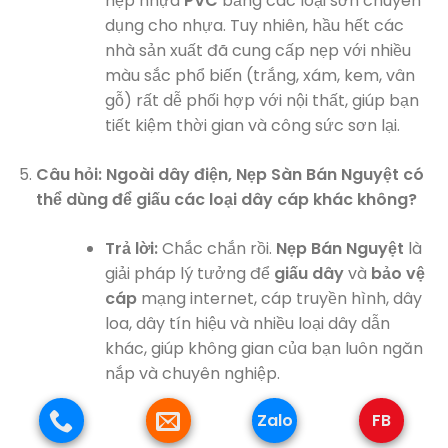
nẹp nhựa
PVC
bằng các loại sơn chuyên
dụng cho nhựa. Tuy nhiên, hầu hết các
nhà sản xuất đã cung cấp nẹp với nhiều
màu sắc phổ biến (trắng, xám, kem, vân
gỗ) rất dễ phối hợp với nội thất, giúp bạn
tiết kiệm thời gian và công sức sơn lại.
Câu hỏi: Ngoài dây điện, Nẹp Sàn Bán Nguyệt có
thể dùng để giấu các loại dây cáp khác không?
Trả lời:
Chắc chắn rồi.
Nẹp Bán Nguyệt
là
giải pháp lý tưởng để
giấu dây
và
bảo vệ
cáp
mạng internet, cáp truyền hình, dây
loa, dây tín hiệu và nhiều loại dây dẫn
khác, giúp không gian của bạn luôn ngăn
nắp và chuyên nghiệp.
Zalo
FB
Đừng để những búi
dây điện
lộn xộn làm phiền lòng
và ảnh hưởng đến sự an toàn, vẻ đẹp của ngôi nhà