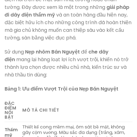
tường. Đây được xem là một trong những
giải pháp
đi dây điện thẩm mỹ
và an toàn hàng đầu hiện nay,
đặc biệt hữu ích cho những công trình đã hoàn thiện
mà gia chủ không muốn can thiệp sâu vào kết cấu
tường, sàn bằng việc đục phá.
Sử dụng
Nẹp nhôm Bán Nguyệt
để
che dây
điện
mang lại hàng loạt lợi ích vượt trội, khiến nó trở
thành lựa chọn được nhiều chủ nhà, kiến trúc sư và
nhà thầu tin dùng:
Bảng 1: Ưu điểm Vượt Trội của Nẹp Bán Nguyệt
ĐẶC
ĐIỂM
MÔ TẢ CHI TIẾT
NỔI
BẬT
Thiết kế cong mềm mại, ôm sát bề mặt, không
Thẩm
gây cộm vướng. Màu sắc đa dạng (trắng, xám,
mỹ