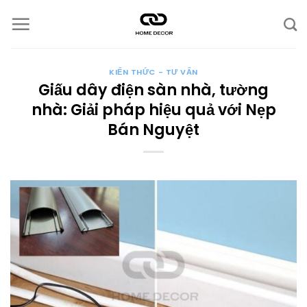
Chuyển
đến
nội
dung
KIẾN THỨC - TƯ VẤN
Giấu dây điện sàn nhà, tường
nhà: Giải pháp hiệu quả với Nẹp
Bán Nguyệt