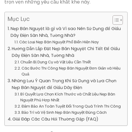
trọn vẹn những yêu cầu khắt khe này.
Mục Lục
Nẹp Bán Nguyệt là gì và Vì sao Nên Sử Dụng để Giấu
Dây Điện Sàn Nhà, Tường Nhà?
Các Loại Nẹp Bán Nguyệt Phổ Biến Hiện Nay
Hướng Dẫn Lắp Đặt Nẹp Bán Nguyệt Chi Tiết Để Giấu
Dây Điện Sàn Nhà, Tường Nhà
Chuẩn Bị Dụng Cụ và Vật Liệu Cần Thiết
Các Bước Thi Công Nẹp Bán Nguyệt Đơn Giản và Hiệu
Quả
Những Lưu Ý Quan Trọng Khi Sử Dụng và Lựa Chọn
Nẹp Bán Nguyệt để Giấu Dây Điện
Bí Quyết Lựa Chọn Kích Thước và Chất Liệu Nẹp Bán
Nguyệt Phù Hợp Nhất
Đảm Bảo An Toàn Tuyệt Đối Trong Quá Trình Thi Công
Bảo Trì và Vệ Sinh Nẹp Bán Nguyệt Đúng Cách
Giải Đáp Các Câu Hỏi Thường Gặp (FAQ)