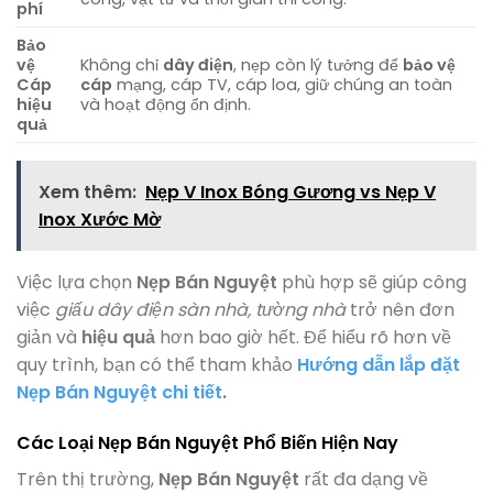
phí
Bảo
vệ
Không chỉ
dây điện
, nẹp còn lý tưởng để
bảo vệ
Cáp
cáp
mạng, cáp TV, cáp loa, giữ chúng an toàn
hiệu
và hoạt động ổn định.
quả
Xem thêm:
Nẹp V Inox Bóng Gương vs Nẹp V
Inox Xước Mờ
Việc lựa chọn
Nẹp Bán Nguyệt
phù hợp sẽ giúp công
việc
giấu dây điện sàn nhà, tường nhà
trở nên đơn
giản và
hiệu quả
hơn bao giờ hết. Để hiểu rõ hơn về
quy trình, bạn có thể tham khảo
Hướng dẫn lắp đặt
Nẹp Bán Nguyệt chi tiết
.
Các Loại Nẹp Bán Nguyệt Phổ Biến Hiện Nay
Trên thị trường,
Nẹp Bán Nguyệt
rất đa dạng về