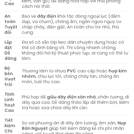
kem, vân gỗ) dễ dàng hòa hợp với mọi phong
Cao
cách nội thất.
An
Bảo vệ
dây điện
khỏi tác động ngoại lực (dẫm
toàn
đạp, va chạm), chống ẩm, ngăn ngừa nguy cơ
Tuyệt
chập cháy, điện giật. An toàn cho trẻ nhỏ, thú
đối
cưng.
Lắp
Đa số có sẵn lớp keo dán chuyên dụng hoặc có
đặt
thể cố định bằng vít. Thi công nhanh chóng,
Dễ
không đòi hỏi kỹ thuật phức tạp, ai cũng có thể tự
dàng
làm.
Độ
Thường làm từ nhựa
PVC
cao cấp hoặc
hợp kim
bền
nhôm
, chịu lực tốt, chống cháy lan, chống ăn
Vượt
mòn, tuổi thọ cao.
trội
Tính
Phù hợp để
giấu dây điện sàn nhà
, chân tường, đi
Linh
dây qua cửa. Dễ dàng tháo lắp để thêm bớt, kiểm
hoạt
tra hoặc sửa chữa dây khi cần.
Cao
Tiết
So với phương án đi dây âm tường, âm sàn,
Nẹp
kiệm
Bán Nguyệt
giúp tiết kiệm đáng kể chi phí nhân
Chi
công, vật tư và thời gian thi công.