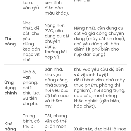
kem,
sơn tĩnh
vân gỗ).
điện các
màu khác).
Nhẹ
Nặng hơn
nhất, dễ
Nặng nhất, cần dụng cụ
PVC, cần
cắt, chủ
cắt và gia công chuyên
dụng cụ cắt
Thi
yếu
dụng (máy cắt kim loại),
chuyên
công
dùng
chủ yếu dùng vít, hàn
dụng,
keo dán
điểm (ít phổ biến cho
thường kết
hoặc vít
nẹp dân dụng).
hợp vít.
nhỏ.
Sàn nhà,
Khu vực yêu cầu
độ bền
Nhà ở,
khu vực
và vệ sinh tuyệt
văn
công cộng,
đối
(bệnh viện, nhà máy
Ứng
phòng,
nhà xưởng,
thực phẩm, phòng thí
dụng
nơi ít
nơi yêu cầu
nghiệm), nơi sang trọng,
chính
chịu lực,
độ bền cao
cao cấp, môi trường
ưu tiên
và thẩm
khắc nghiệt (gần biển,
chi phí.
mỹ.
hóa chất).
Trung
Tốt, nhưng
bình, có
vẫn có thể
Khả
thể bị
bị ăn mòn
năng
Xuất sắc
, đặc biệt là inox