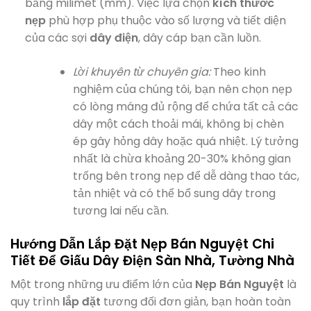
bằng milimét (mm). Việc lựa chọn
kích thước
nẹp
phù hợp phụ thuộc vào số lượng và tiết diện
của các sợi
dây điện
, dây cáp bạn cần luồn.
Lời khuyên từ chuyên gia:
Theo kinh
nghiệm của chúng tôi, bạn nên chọn nẹp
có lòng máng đủ rộng để chứa tất cả các
dây một cách thoải mái, không bị chèn
ép gây hỏng dây hoặc quá nhiệt. Lý tưởng
nhất là chừa khoảng 20-30% không gian
trống bên trong nẹp để dễ dàng thao tác,
tản nhiệt và có thể bổ sung dây trong
tương lai nếu cần.
Hướng Dẫn Lắp Đặt Nẹp Bán Nguyệt Chi
Tiết Để Giấu Dây Điện Sàn Nhà, Tường Nhà
Một trong những ưu điểm lớn của
Nẹp Bán Nguyệt
là
quy trình
lắp đặt
tương đối đơn giản, bạn hoàn toàn