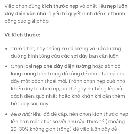
Việc chọn đúng
kích thước nẹp
và chất liệu
nẹp luồn
dây điện sàn nhà
là yếu tố quyết định đến sự thành
công của giải pháp:
Về Kích thước:
Trước hết, hãy thống kê số lượng và ước lượng
đường kính tổng của các sợi dây bạn cần luồn.
Chọn loại
nẹp che dây điện tường
hoặc sàn có
lòng máng bên trong đủ rộng để chứa tất cả các
dây một cách thoải mái. Tránh chọn nẹp quá nhỏ
khiến dây bị chèn ép, có thể gây hư hỏng lớp vỏ
cách điện, quá nhiệt hoặc khó khăn khi cần thêm
bớt dây sau này.
Mẹo nhỏ:
Như đã đề cập, nên chọn kích thước nẹp
lớn hơn một chút so với nhu cầu thực tế (khoảng
20-30% không gian trống) để việc luồn dây dễ