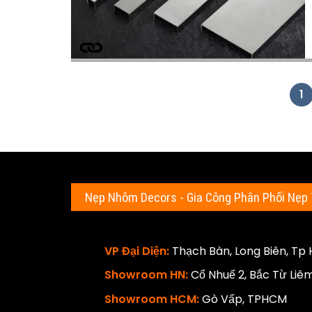
1
Nẹp Nhôm Decors - Gia Công Phân Phối Nẹp 
VP Đại Diện:
Thạch Bàn, Long Biên, Tp 
Showroom HN:
Cổ Nhuế 2, Bắc Từ Liêm
Showroom HCM:
Gò Vấp, TPHCM