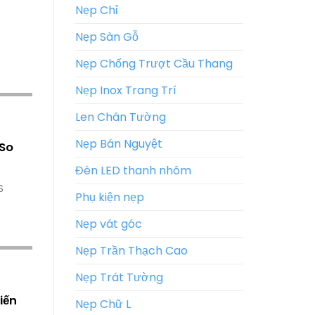
Nẹp Chỉ
Nẹp Sàn Gỗ
Nẹp Chống Trượt Cầu Thang
Nẹp Inox Trang Trí
Len Chân Tường
Nẹp Bán Nguyệt
 So
Đèn LED thanh nhôm
S
Phụ kiện nẹp
Nẹp vát góc
Nẹp Trần Thạch Cao
Nẹp Trát Tường
iến
Nẹp Chữ L