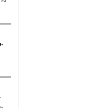
 với
ất
u
t
hả