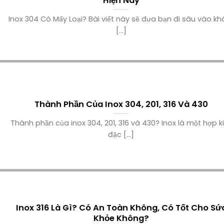
Hiện Nay
Inox 304 Có Mấy Loại? Bài viết này sẽ đưa bạn đi sâu vào k
[...]
Thành Phần Của Inox 304, 201, 316 Và 430
Thành phần của inox 304, 201, 316 và 430? Inox là một hợp 
đặc [...]
Inox 316 Là Gì? Có An Toàn Không, Có Tốt Cho Sứ
Khỏe Không?