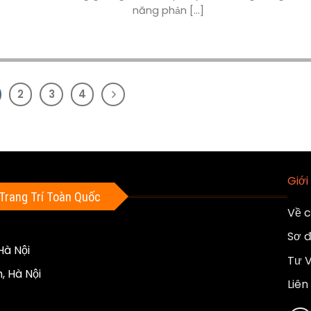
năng phản [...]
2
3
4
Giới
Trang Trí Toàn Quốc
Về c
Sơ đ
Hà Nội
Tư 
, Hà Nội
Liên