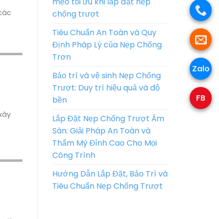
mẹo tối ưu khi lắp đặt nẹp
 các
chống trượt
Tiêu Chuẩn An Toàn và Quy
Định Pháp Lý của Nẹp Chống
Trơn
Zalo
Bảo trì và vệ sinh Nẹp Chống
Trượt: Duy trì hiệu quả và độ
FB
bền
xây
Lắp Đặt Nẹp Chống Trượt Âm
Sàn: Giải Pháp An Toàn và
Thẩm Mỹ Đỉnh Cao Cho Mọi
Công Trình
Hướng Dẫn Lắp Đặt, Bảo Trì và
Tiêu Chuẩn Nẹp Chống Trượt