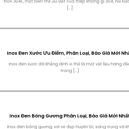
Inox 304L, một biến thể ưu việt của thép không gỉ 304, nổi bật
[...]
Inox Đen Xước Ưu Điểm, Phân Loại, Báo Giá Mới Nh
Inox đen xước đã khẳng định vị thế là một vật liệu hàng đầ
trong [...]
Inox Đen Bóng Gương Phân Loại, Báo Giá Mới Nhấ
Inox đen bóng gương, với vẻ đẹp huyền bí, sang trọng và k